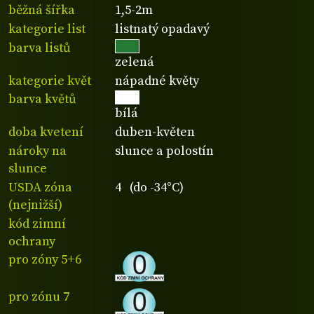
běžná šířka
1,5-2m
kategorie list
listnatý opadavý
barva listů
zelená
kategorie květ
nápadné květy
barva květů
bílá
doba kvetení
duben-květen
nároky na
slunce a polostín
slunce
USDA zóna
4 (do -34°C)
(nejnižší)
kód zimní
ochrany
pro zóny 5+6
pro zónu 7