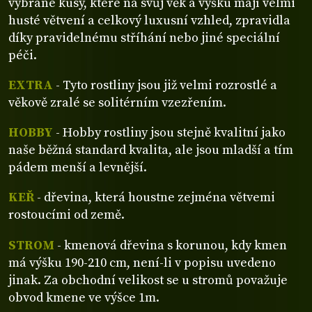
vybrané kusy, které na svůj věk a výšku mají velmi
husté větvení a celkový luxusní vzhled, zpravidla
díky pravidelnému stříhání nebo jiné speciální
péči.
EXTRA
- Tyto rostliny jsou již velmi rozrostlé a
věkově zralé se solitérním vzezřením.
HOBBY
- Hobby rostliny jsou stejně kvalitní jako
naše běžná standard kvalita, ale jsou mladší a tím
pádem menší a levnější.
KEŘ
- dřevina, která houstne zejména větvemi
rostoucími od země.
STROM
- kmenová dřevina s korunou, kdy kmen
má výšku 190-210 cm, není-li v popisu uvedeno
jinak. Za obchodní velikost se u stromů považuje
obvod kmene ve výšce 1m.