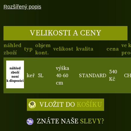
Rozšířený popis
VELIKOSTI A CENY
náhled
objem
ve 
typ
velikost
kvalita
cena
zboží
kont.
pro
výška
540
keř
5L
40-60
STANDARD
C
Kč
cm
VLOŽIT DO
KOŠÍKU
ZNÁTE NAŠE
SLEVY?