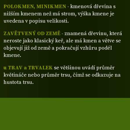
POLOKMEN, MINIKMEN
- kmenová dřevina s
nižším kmenem než má strom, výška kmene je
uvedena v popisu velikosti.
ZAVĚTVENÝ OD ZEMĚ
- znamená dřevinu, která
neroste jako klasický keř, ale má kmen a větve se
objevují již od země a pokračují vzhůru podél
kmene.
u TRAV a TRVALEK
se většinou uvádí průměr
květináče nebo průměr trsu, čímž se odkazuje na
hustota trsu.