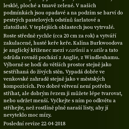
lesklé, ploché a tmavě zelené. V našich
podmínkách jsou opadavé a na podzim se barví do
pestrých pastelových odstínů šarlatové a
zlatožluté. V teplejších oblastech jsou vytrvalé.
Roste středně rychle (cca 20 cm za rok) a vytváří
zakulacené, husté keře keře. Kalina Burkwoodova
je anglický kříženec mezi
v.carlesii
a
v.utile
a tato
odrůda rovněž pochází z Anglie, z Windleshamu.
Výborně se hodí do větších prostor stejně jako
sestříhaná do živých stěn. Vypadá dobře ve
venkovské zahradě stejně jako v městských
kompozicích. Pro dobré větvení není potřeba
stříhat, ale dobrým řezem ji můžete lépe tvarovat,
nebo udržet menší. Vyčkejte s ním po odkvětu a
stříhejte, než rostlině plně naraší listy, aby jí
nevyteklo moc mízy.
Poslední revize 22-04-2018