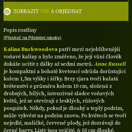
ZOBRAZIT
VŠE
A OBJEDNAT
Popis rostliny
(Přeskoč na Pěstební nároky)
Kalina Burkwoodova
patří mezi nejoblíbenější
voňavé kaliny a bylo změřeno, že její vůni člověk
dokáže ucítit z dálky až sedmi metrů.
Anne Russell
je kompaktní a bohatě kvetoucí odrůda dorůstající
kolem 1,5m výšky i šířky. Brzy zjara tvoří kulatá
květenství o průměru kolem 10 cm, složená z
drobných, bílých, intenzivně sladce voňavých
květů, jež se otevírají z lesklých, růžových
poupátek. Někdy, pokud je dlouhý a teplý podzim,
může vykvést na podzim znovu. Po květech se tvoří
nejedlé, maličké, červené plody, jež dozrávají do
černé barvy. Listy jsou vejčité, 6-10 cm dlouhé,