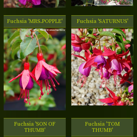
Fuchsia 'MRS.POPPLE'
Fuchsia 'SATURNUS'
Fuchsia 'SON OF
Fuchsia 'TOM
THUMB'
THUMB'