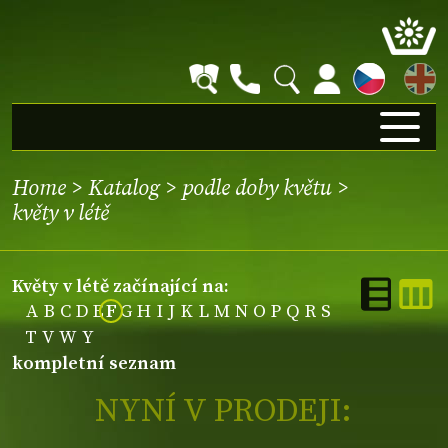
EN
Home
>
Katalog
>
podle doby květu
>
květy v létě
květy v létě začínající na:
A
B
C
D
E
F
G
H
I
J
K
L
M
N
O
P
Q
R
S
T
V
W
Y
kompletní seznam
NYNÍ V PRODEJI: