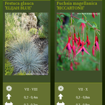
Festuca glauca
Fuchsia magellanica
'ELIJAH BLUE'
'RICCARTONII'
VII - VIII
VII - X
0,2 - 0,4m
0,3 - 0,8m
0,2 - 0,3m
0,3 - 0,8m