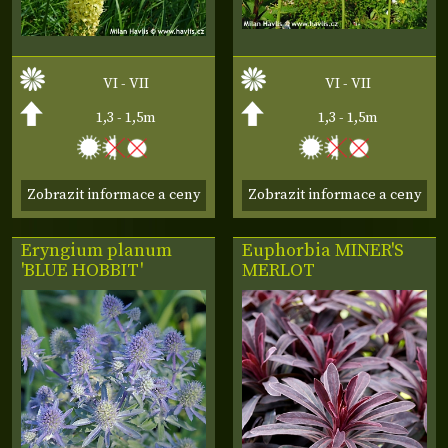
VI - VII
VI - VII
1,3 - 1,5m
1,3 - 1,5m
Zobrazit informace a ceny
Zobrazit informace a ceny
Eryngium planum
Euphorbia
MINER'S
'BLUE HOBBIT'
MERLOT