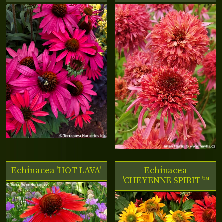
Echinacea 'HOT LAVA'
Echinacea
'CHEYENNE SPIRIT'™