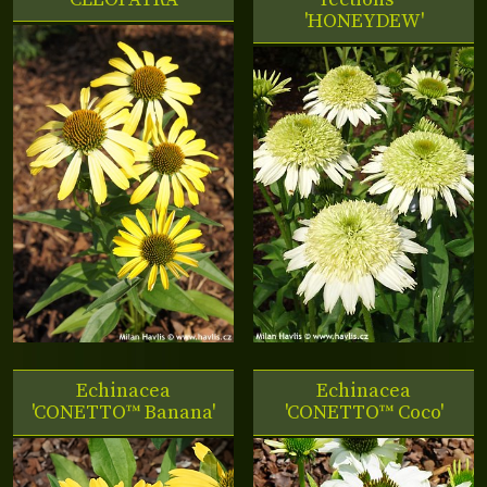
'HONEYDEW'
Echinacea
Echinacea
'CONETTO™ Banana'
'CONETTO™ Coco'