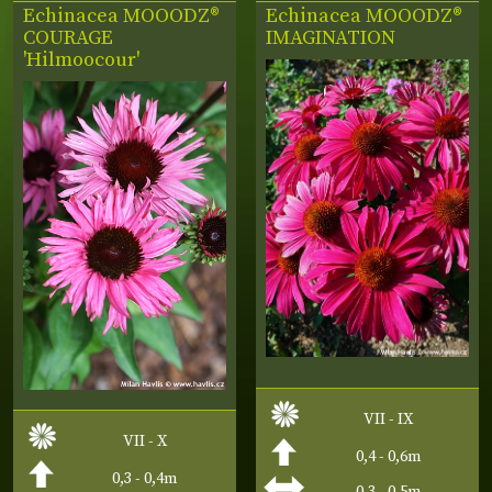
Echinacea MOOODZ®
Echinacea MOOODZ®
COURAGE
IMAGINATION
'Hilmoocour'
VII - IX
VII - X
0,4 - 0,6m
0,3 - 0,4m
0,3 - 0,5m