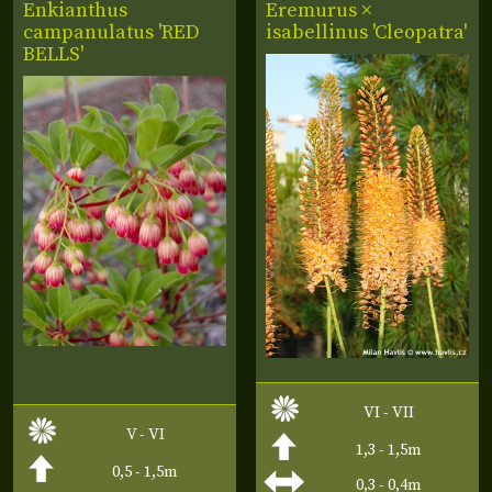
Enkianthus
Eremurus ×
campanulatus 'RED
isabellinus 'Cleopatra'
BELLS'
VI - VII
V - VI
1,3 - 1,5m
0,5 - 1,5m
0,3 - 0,4m