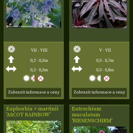
VII - VIII
V - VII
0,2 - 0,3m
0,5 - 0,7m
0,2 - 0,3m
0,5 - 0,8m
Zobrazit informace a ceny
Zobrazit informace a ceny
Euphorbia × martinii
Eutrochium
'ASCOT RAINBOW'
maculatum
'RIESENSCHIRM'