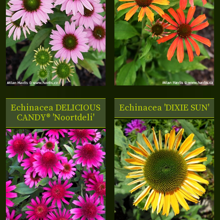
Echinacea DELICIOUS
Echinacea 'DIXIE SUN'
CANDY® 'Noortdeli'