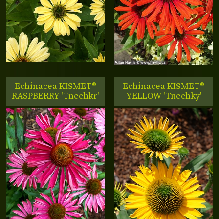
Echinacea KISMET®
Echinacea KISMET®
RASPBERRY 'Tnechkr'
YELLOW 'Tnechky'