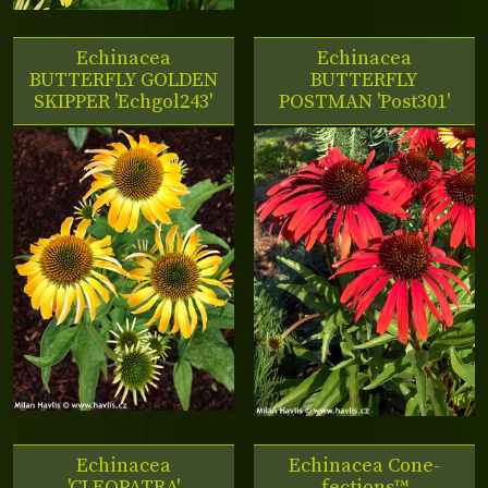
Echinacea
Echinacea
BUTTERFLY GOLDEN
BUTTERFLY
SKIPPER 'Echgol243'
POSTMAN 'Post301'
Echinacea
Echinacea Cone-
'CLEOPATRA'
fections™