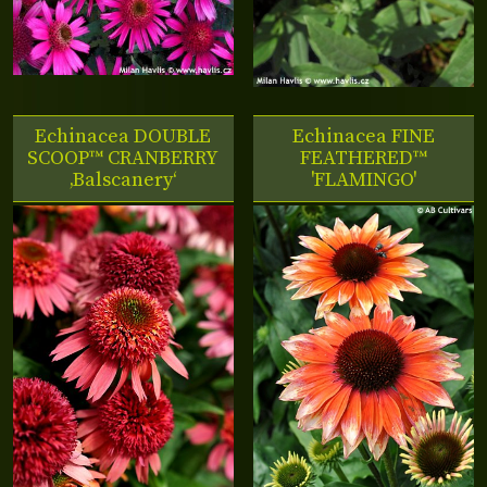
Echinacea DOUBLE
Echinacea FINE
SCOOP™ CRANBERRY
FEATHERED™
‚Balscanery‘
'FLAMINGO'