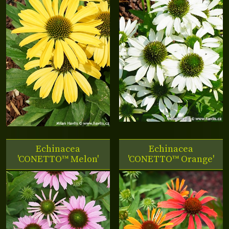
Echinacea
Echinacea
'CONETTO™ Melon'
'CONETTO™ Orange'