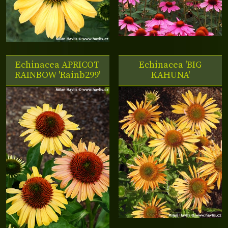
Echinacea APRICOT
Echinacea 'BIG
RAINBOW 'Rainb299'
KAHUNA'