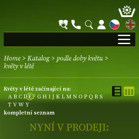
EN
Home
>
Katalog
>
podle doby květu
>
květy v létě
květy v létě začínající na:
A
B
C
D
E
F
G
H
I
J
K
L
M
N
O
P
Q
R
S
T
V
W
Y
kompletní seznam
NYNÍ V PRODEJI: