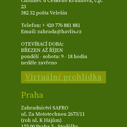
Chlumec u Českého Krumlova, č.p.
23
382 32 pošta Velešín
Telefon: + 420 776 881 881
Email: zahrada@havlis.cz
OTEVÍRACÍ DOBA:
BŘEZEN AŽ ŘÍJEN
pondělí - sobota: 9 - 18 hodin
neděle zavřeno
Virtuální prohlídka
Praha
Zahradnictví SAFRO
ul. Za Mototechnou 2673/11
(roh ul. K Hájům)
155 00 Praha 5 - Stodůlky