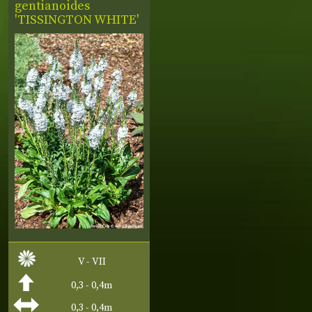
gentianoides
'TISSINGTON WHITE'
V - VII
0,3 - 0,4m
0,3 - 0,4m