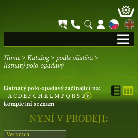
EN
Home
>
Katalog
>
podle olistění
>
listnatý polo-opadavý
listnatý polo-opadavý začínající na:
A
C
D
E
F
G
H
K
L
M
P
Q
R
S
T
V
kompletní seznam
NYNÍ V PRODEJI:
Veronica