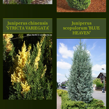
Juniperus chinensis
Juniperus
'STRICTA VARIEGATA'
scopulorum 'BLUE
HEAVEN'