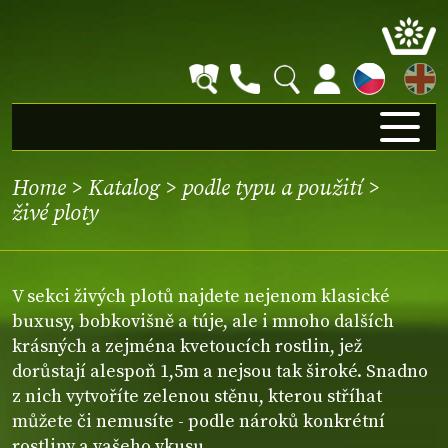
EN
Home
>
Katalog
>
podle typu a použití
>
živé ploty
V sekci živých plotů najdete nejenom klasické
buxusy, bobkovišně a túje, ale i mnoho dalších
krásných a zejména kvetoucích rostlin, jež
dorůstají alespoň 1,5m a nejsou tak široké. Snadno
z nich vytvoříte zelenou stěnu, kterou stříhat
můžete či nemusíte - podle nároků konkrétní
rostliny a vašeho vkusu.