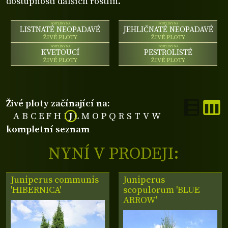
dostupností dalších rostlin.
ROSTLINY NA
ROSTLINY NA
LISTNATÉ NEOPADAVÉ
JEHLIČNATÉ NEOPADAVÉ
ŽIVÉ PLOTY
ŽIVÉ PLOTY
ROSTLINY NA
ROSTLINY NA
KVETOUCÍ
PESTROLISTÉ
ŽIVÉ PLOTY
ŽIVÉ PLOTY
živé ploty začínající na:
A
B
C
E
F
H
I
J
L
M
O
P
Q
R
S
T
V
W
kompletní seznam
NYNÍ V PRODEJI:
Juniperus communis
Juniperus
'HIBERNICA'
scopulorum 'BLUE
ARROW'