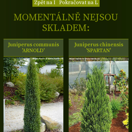
Zpět na I
Pokračovat na L
MOMENTÁLNĚ NEJSOU
SKLADEM:
Juniperus communis
Juniperus chinensis
'ARNOLD'
'SPARTAN'