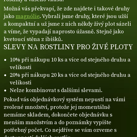
Možná vás překvapí, že zde najdete i takové druhy
jako
magnólie
. Vybrali jsme druhy, které jsou užší
a kompaktní a už jsme z nich někdy živý plot sázeli
a víme, že vypadají naprosto úžasně. Stejně jako
kvetoucí stěna z ibišků.
SLEVY NA ROSTLINY PRO ŽIVÉ PLOTY
10% při nákupu 10 ks a více od stejného druhu a
velikosti
20% při nákupu 20 ks a více od stejného druhu a
velikosti
Nelze kombinovat s dalšími slevami.
Pokud vás objednávkový systém nepustí na vámi
zvolené množství, protože jej momentálně
nemáme skladem, dokončete objednávku s
menším množstvím a do poznámky vypište
potřebný počet. Co nejdříve se vám ozveme s