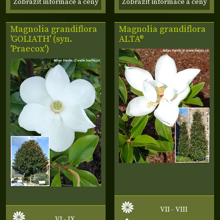
Zobrazit informace a ceny
Zobrazit informace a ceny
Magnolia grandiflora
Magnolia grandiflora
'GOLIATH' (syn.
ALTA®
'Praecox')
VII - VIII
VI - IX