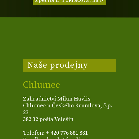
Zpět na L
Pokračovat na N
Naše prodejny
Chlumec
Zahradnictví Milan Havlis
Chlumec u Českého Krumlova, č.p.
23
382 32 pošta Velešín
Telefon: + 420 776 881 881