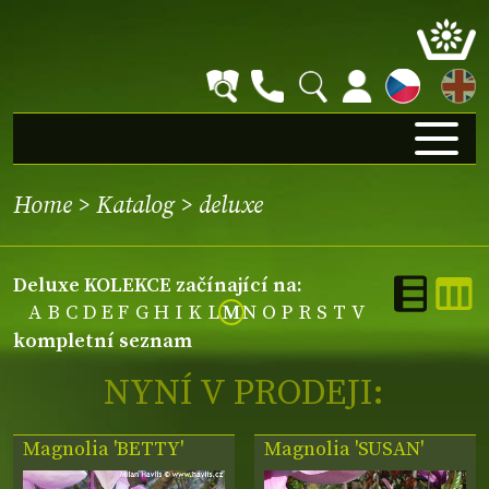
EN
Home
>
Katalog
>
deluxe
deluxe KOLEKCE začínající na:
A
B
C
D
E
F
G
H
I
K
L
M
N
O
P
R
S
T
V
kompletní seznam
NYNÍ V PRODEJI:
Magnolia 'BETTY'
Magnolia 'SUSAN'