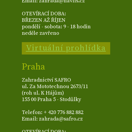
Email: zahrada@havlis.cz
OTEVÍRACÍ DOBA:
BŘEZEN AŽ ŘÍJEN
pondělí - sobota: 9 - 18 hodin
neděle zavřeno
Virtuální prohlídka
Praha
Zahradnictví SAFRO
ul. Za Mototechnou 2673/11
(roh ul. K Hájům)
155 00 Praha 5 - Stodůlky
Telefon: + 420 776 882 882
Email: zahrada@safro.cz
OTEVÍRACÍ DOBA: