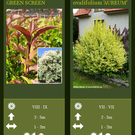
GREEN SCREEN
ovalifolium 'AUREUM'
VIII - IX
VII - VII
2 - 5m
2 - 3m
1 - 2m
1 - 2m