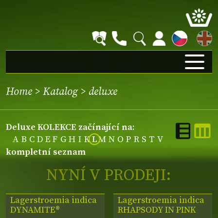
EN
Home
>
Katalog
>
deluxe
deluxe KOLEKCE začínající na:
A
B
C
D
E
F
G
H
I
K
L
M
N
O
P
R
S
T
V
kompletní seznam
NYNÍ V PRODEJI:
Lagerstroemia indica
Lagerstroemia indica
DYNAMITE®
RHAPSODY IN PINK