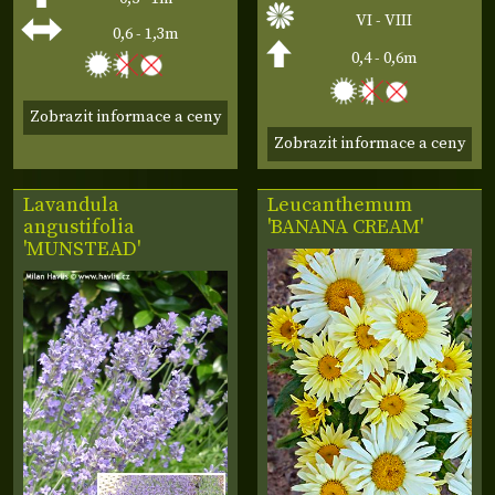
VI - VIII
0,6 - 1,3m
0,4 - 0,6m
Zobrazit informace a ceny
Zobrazit informace a ceny
Lavandula
Leucanthemum
angustifolia
'BANANA CREAM'
'MUNSTEAD'