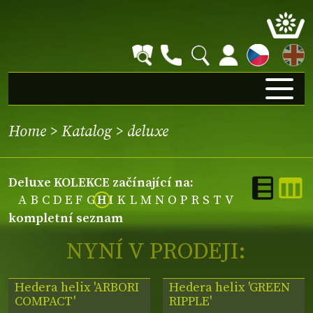
EN
Home
>
Katalog
>
deluxe
deluxe KOLEKCE začínající na:
A
B
C
D
E
F
G
H
I
K
L
M
N
O
P
R
S
T
V
kompletní seznam
NYNÍ V PRODEJI:
Hedera helix 'ARBORI
Hedera helix 'GREEN
COMPACT'
RIPPLE'