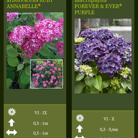
arborescens
RUBY
macrophylla
ANNABELLE®
FOREVER & EVER®
PURPLE
VI - IX
VI - X
0,5 - 1m
0,3 - 0,6m
0,5 - 1m