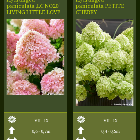
paniculata ‚LC NO20‘
paniculata
PETITE
LIVING LITTLE LOVE
CHERRY
VII - IX
VII - IX
0,6 - 0,7m
0,4 - 0,5m