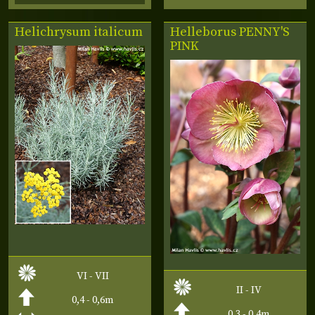
Helichrysum italicum
Helleborus
PENNY'S
PINK
VI - VII
II - IV
0,4 - 0,6m
0,3 - 0,4m