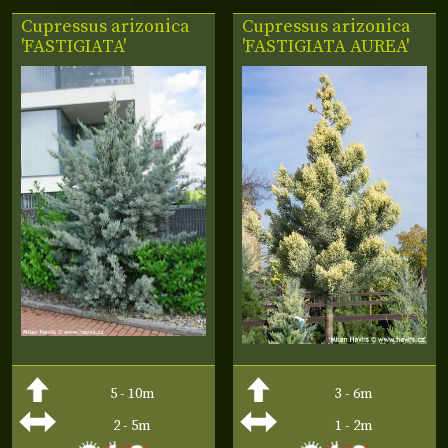
Cupressus
arizonica
Cupressus
arizonica
'FASTIGIATA'
'FASTIGIATA AUREA'
5 - 10m
3 - 6m
2 - 5m
1 - 2m