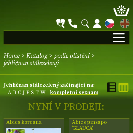
EN
Home
>
Katalog
>
podle olistění
>
jehličnan stálezelený
jehličnan stálezelený začínající na:
A
B
C
J
P
S
T
W
kompletní seznam
NYNÍ V PRODEJI:
Abies koreana
Abies pinsapo
'GLAUCA'