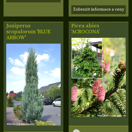
Zobrazit informace a ceny
Juniperus
Picea abies
scopulorum 'BLUE
'ACROCONA'
ARROW'