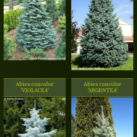
Abies concolor
Abies concolor
'VIOLACEA'
'ARGENTEA'