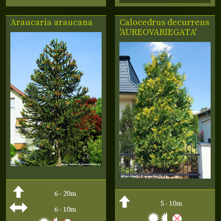
Araucaria araucana
Calocedrus decurrens
'AUREOVARIEGATA'
6 - 20m
5 - 10m
6 - 10m