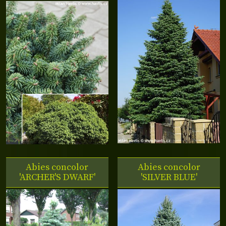
Abies concolor
Abies concolor
'ARCHER'S DWARF'
'SILVER BLUE'