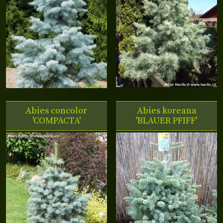
Abies concolor
Abies koreana
'COMPACTA'
'BLAUER PFIFF'