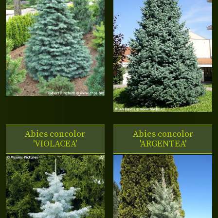
Abies concolor
Abies concolor
'VIOLACEA'
'ARGENTEA'