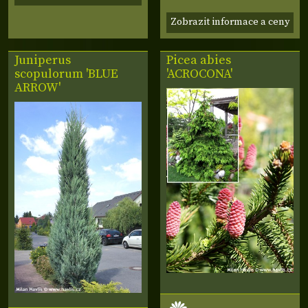
Zobrazit informace a ceny
Juniperus
Picea abies
scopulorum 'BLUE
'ACROCONA'
ARROW'