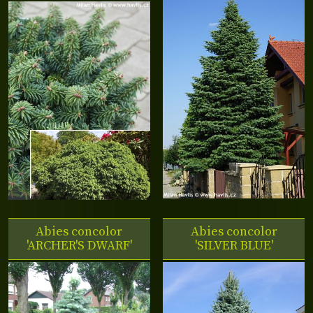
Abies concolor
Abies concolor
'ARCHER'S DWARF'
'SILVER BLUE'