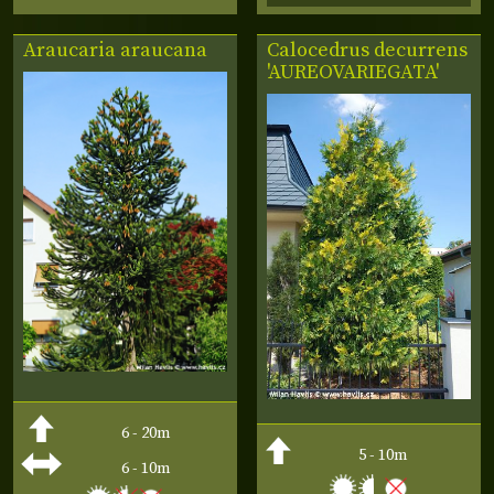
Araucaria araucana
Calocedrus decurrens
'AUREOVARIEGATA'
6 - 20m
5 - 10m
6 - 10m