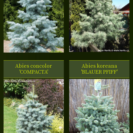
Abies concolor
Abies koreana
'COMPACTA'
'BLAUER PFIFF'