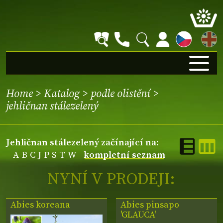
EN
Home
>
Katalog
>
podle olistění
>
jehličnan stálezelený
jehličnan stálezelený začínající na:
A
B
C
J
P
S
T
W
kompletní seznam
NYNÍ V PRODEJI:
Abies koreana
Abies pinsapo
'GLAUCA'