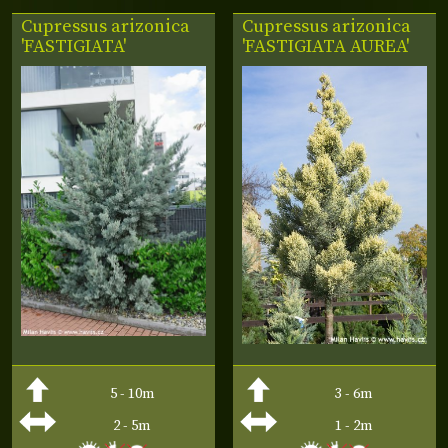
Cupressus
arizonica
Cupressus
arizonica
'FASTIGIATA'
'FASTIGIATA AUREA'
5 - 10m
3 - 6m
2 - 5m
1 - 2m