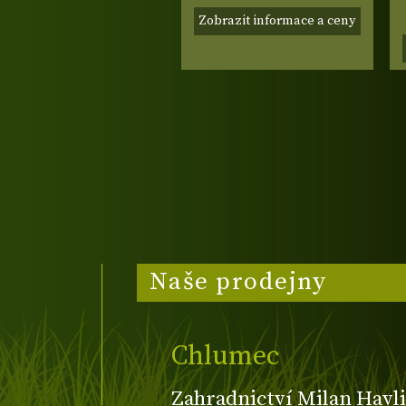
Zobrazit informace a ceny
Naše prodejny
Chlumec
Zahradnictví Milan Havli