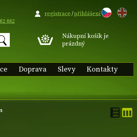
EN
registrace
/
přihlášení
82 882
Nákupní košík je
prázdný
ace
Doprava
Slevy
Kontakty
m