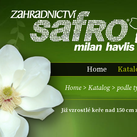
Home
Katal
Home
>
Katalog
>
podle t
Již vzrostlé keře nad 150 cm 