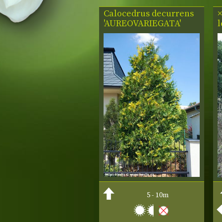
Calocedrus decurrens
'AUREOVARIEGATA'
l
5 - 10m