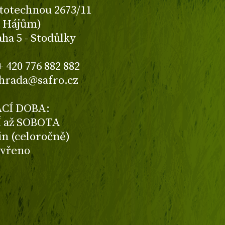
totechnou 2673/11
K Hájům)
aha 5 - Stodůlky
+ 420 776 882 882
ahrada@safro.cz
CÍ DOBA:
 až SOBOTA
din (celoročně)
avřeno