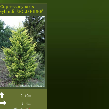
×Cupressocyparis
eylandii 'GOLD RIDER'
2 - 10m
2 - 4m