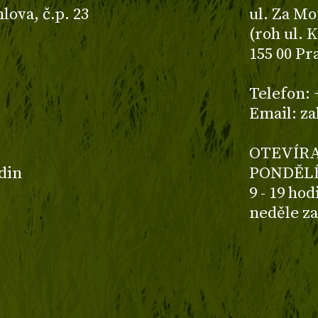
ova, č.p. 23
ul. Za Mo
(roh ul. 
155 00 Pr
z
Telefon: 
Email: z
OTEVÍRA
odin
PONDĚLÍ
9 - 19 ho
neděle z