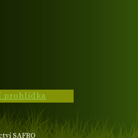
í prohlídka
ctví SAFRO