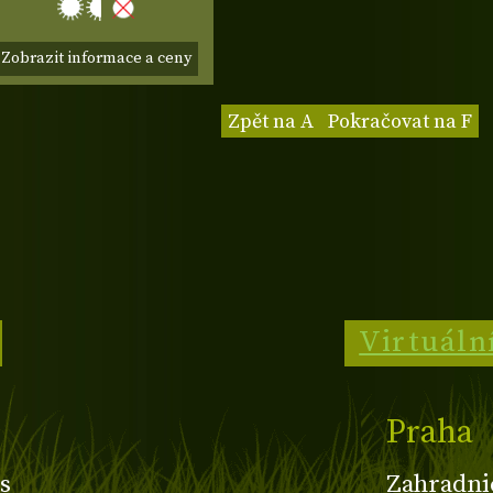
Zobrazit informace a ceny
Zpět na A
Pokračovat na F
Virtuáln
Praha
s
Zahradni