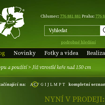
Chlumec:
776 881 881
Praha:
776 8
podrobné hledání
og
Novinky
Fotky a videa
Realiz
ypu a použití
>
Již vzrostlé keře nad 150 cm
začínající na:
A
C
F
G
I
J
L
M
P
T
kompletní sezna
NYNÍ V PRODEJI: