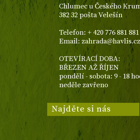
Chlumec u Českého Kruml
382 32 pošta Velešín
Telefon: + 420 776 881 881
Email: zahrada@havlis.c
OTEVÍRACÍ DOBA:
BŘEZEN AŽ ŘÍJEN
pondělí - sobota: 9 - 18 h
neděle zavřeno
Najděte si nás