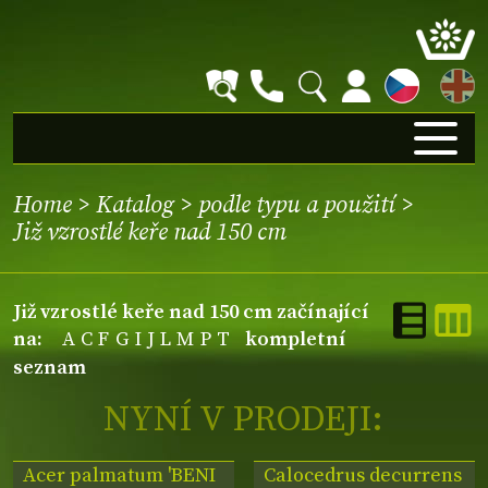
EN
Home
>
Katalog
>
podle typu a použití
>
Již vzrostlé keře nad 150 cm
Již vzrostlé keře nad 150 cm začínající
na:
A
C
F
G
I
J
L
M
P
T
kompletní
seznam
NYNÍ V PRODEJI:
Acer palmatum 'BENI
Calocedrus decurrens