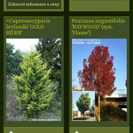
Zobrazit informace a ceny
×Cupressocyparis
Fraxinus angustifolia
leylandii 'GOLD
'RAYWOOD' (syn.
RIDER'
'Flame')