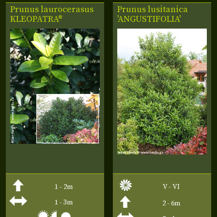
Prunus laurocerasus
Prunus lusitanica
KLEOPATRA®
'ANGUSTIFOLIA'
1 - 2m
V - VI
1 - 3m
2 - 6m