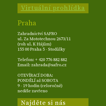
Virtuální prohlídka
Praha
Zahradnictví SAFRO
ul. Za Mototechnou 2673/11
(roh ul. K Hájům)
155 00 Praha 5 - Stodůlky
Telefon: + 420 776 882 882
Email: zahrada@safro.cz
OTEVÍRACÍ DOBA:
PONDĚLÍ až SOBOTA
9 - 19 hodin (celoročně)
neděle zavřeno
Najděte si nás