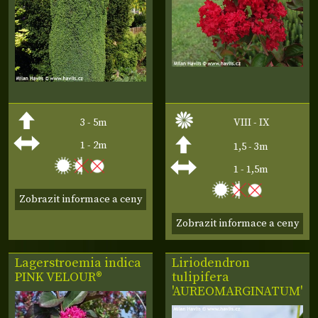
3 - 5m
VIII - IX
1 - 2m
1,5 - 3m
1 - 1,5m
Zobrazit informace a ceny
Zobrazit informace a ceny
Lagerstroemia indica
Liriodendron
PINK VELOUR®
tulipifera
'AUREOMARGINATUM'