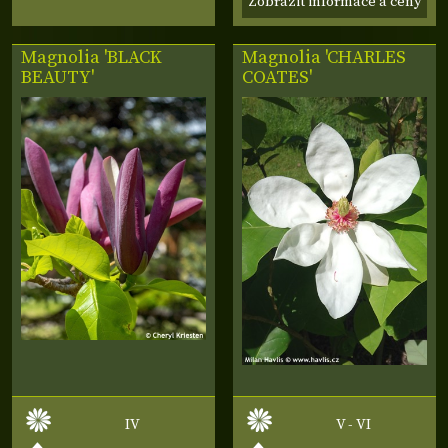
Zobrazit informace a ceny
Magnolia 'BLACK
Magnolia 'CHARLES
BEAUTY'
COATES'
IV
V - VI