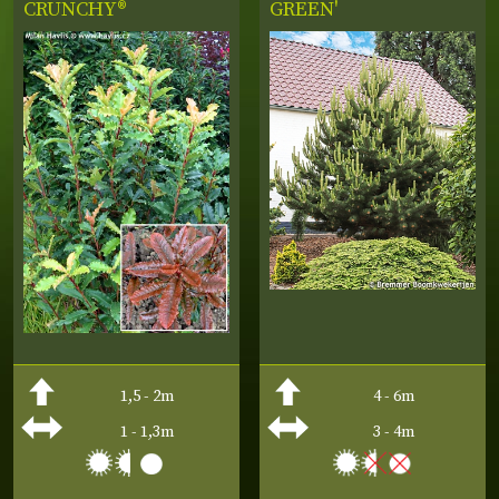
CRUNCHY®
GREEN'
1,5 - 2m
4 - 6m
1 - 1,3m
3 - 4m