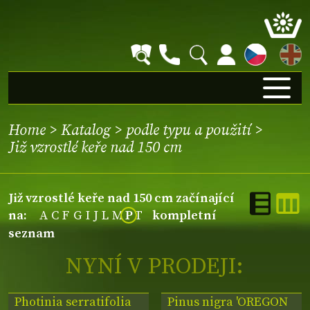
EN
Home
>
Katalog
>
podle typu a použití
>
Již vzrostlé keře nad 150 cm
Již vzrostlé keře nad 150 cm začínající
na:
A
C
F
G
I
J
L
M
P
T
kompletní
seznam
NYNÍ V PRODEJI:
Photinia serratifolia
Pinus nigra 'OREGON