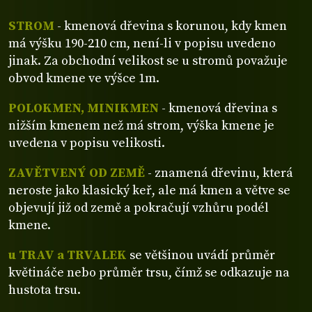
STROM
- kmenová dřevina s korunou, kdy kmen
má výšku 190-210 cm, není-li v popisu uvedeno
jinak. Za obchodní velikost se u stromů považuje
obvod kmene ve výšce 1m.
POLOKMEN, MINIKMEN
- kmenová dřevina s
nižším kmenem než má strom, výška kmene je
uvedena v popisu velikosti.
ZAVĚTVENÝ OD ZEMĚ
- znamená dřevinu, která
neroste jako klasický keř, ale má kmen a větve se
objevují již od země a pokračují vzhůru podél
kmene.
u TRAV a TRVALEK
se většinou uvádí průměr
květináče nebo průměr trsu, čímž se odkazuje na
hustota trsu.