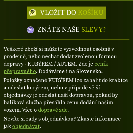
VLOŽIT DO
KOŠÍKU
ZNÁTE NAŠE
SLEVY?
Veškeré zboží si můžete vyzvednout osobně v
prodejně, nebo nechat dodat zvolenou formou
dopravy - KURÝREM / AUTEM. Zde je
ceník
přepravného
. Dodáváme i na Slovensko.
Položky označené KURÝREM lze zabalit do krabice
a odeslat kurýrem, nebo v případě větší
objednávky je odeslat naší dopravou, pokud by
balíková služba přesáhla cenu dodání naším
vozem. Více o
dopravě zde
.
Nevíte si rady s objednávkou? Zkuste informace
jak
objednávat
.