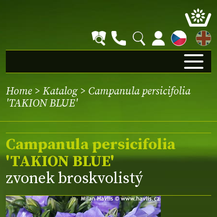
EN
Home
>
Katalog
> Campanula persicifolia
'TAKION BLUE'
Campanula persicifolia
'TAKION BLUE'
zvonek broskvolistý