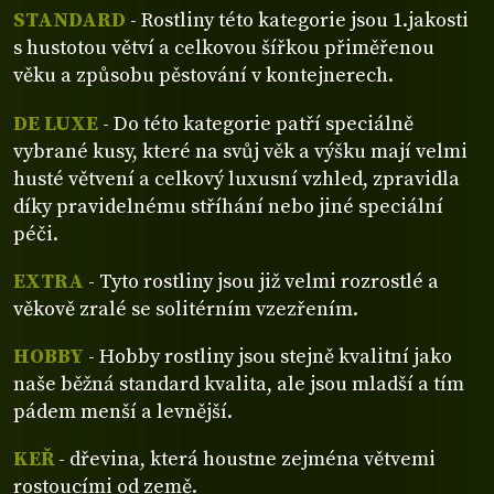
STANDARD
- Rostliny této kategorie jsou 1.jakosti
s hustotou větví a celkovou šířkou přiměřenou
věku a způsobu pěstování v kontejnerech.
DE LUXE
- Do této kategorie patří speciálně
vybrané kusy, které na svůj věk a výšku mají velmi
husté větvení a celkový luxusní vzhled, zpravidla
díky pravidelnému stříhání nebo jiné speciální
péči.
EXTRA
- Tyto rostliny jsou již velmi rozrostlé a
věkově zralé se solitérním vzezřením.
HOBBY
- Hobby rostliny jsou stejně kvalitní jako
naše běžná standard kvalita, ale jsou mladší a tím
pádem menší a levnější.
KEŘ
- dřevina, která houstne zejména větvemi
rostoucími od země.