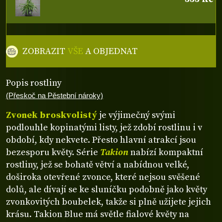
ZOBRAZIT
VŠE
A OBJEDNAT
Popis rostliny
(Přeskoč na Pěstební nároky)
Zvonek broskvolistý
je výjimečný svými
podlouhle kopinatými listy, jež zdobí rostlinu i v
období, kdy nekvete. Přesto hlavní atrakcí jsou
bezesporu květy. Série
Takion
nabízí kompaktní
rostliny, jež se bohatě větví a nabídnou velké,
doširoka otevřené zvonce, které nejsou svěšené
dolů, ale dívají se ke sluníčku podobně jako květy
zvonkovitých boubelek, takže si plně užijete jejich
krásu. Takion Blue má světle fialové květy na