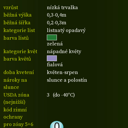
vzrůst
nízká trvalka
běžná výška
0,3-0,4m
běžná šířka
0,2-0,3m
kategorie list
listnatý opadavý
barva listů
zelená
kategorie květ
nápadné květy
barva květů
fialová
doba kvetení
květen-srpen
nároky na
slunce a polostín
slunce
USDA zóna
3 (do -40°C)
(nejnižší)
kód zimní
ochrany
pro zóny 5+6