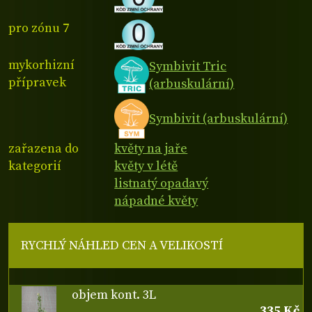
pro zónu 7
mykorhizní
Symbivit Tric
přípravek
(arbuskulární)
Symbivit (arbuskulární)
zařazena do
květy na jaře
kategorií
květy v létě
listnatý opadavý
nápadné květy
RYCHLÝ NÁHLED CEN A VELIKOSTÍ
objem kont. 3L
335 Kč