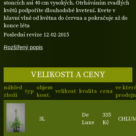
stoncích asi 40 cm vysokých. Otrháváním zvadlých
květů podpoříte dlouhodobé kvetení. Kvete v
hlavní vlně od května do června a pokračuje až do
konce léta
Poslední revize 12-02-2015
Rozšířený popis
VELIKOSTI A CENY
náhled
objem
ve kter
typ
velikost
kvalita
cena
zboží
kont.
prodejn
De
335
3L
CHLU
Luxe
Kč