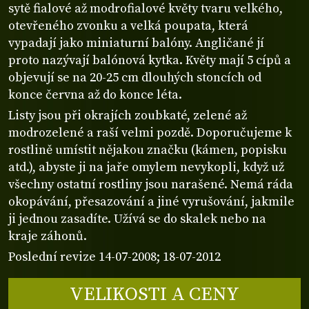
sytě fialové až modrofialové květy tvaru velkého,
otevřeného zvonku a velká poupata, která
vypadají jako miniaturní balóny. Angličané jí
proto nazývají balónová kytka. Květy mají 5 cípů a
objevují se na 20-25 cm dlouhých stoncích od
konce června až do konce léta.
Listy jsou při okrajích zoubkaté, zelené až
modrozelené a raší velmi pozdě. Doporučujeme k
rostlině umístit nějakou značku (kámen, popisku
atd.), abyste ji na jaře omylem nevykopli, když už
všechny ostatní rostliny jsou narašené. Nemá ráda
okopávání, přesazování a jiné vyrušování, jakmile
ji jednou zasadíte. Užívá se do skalek nebo na
kraje záhonů.
Poslední revize 14-07-2008; 18-07-2012
VELIKOSTI A CENY