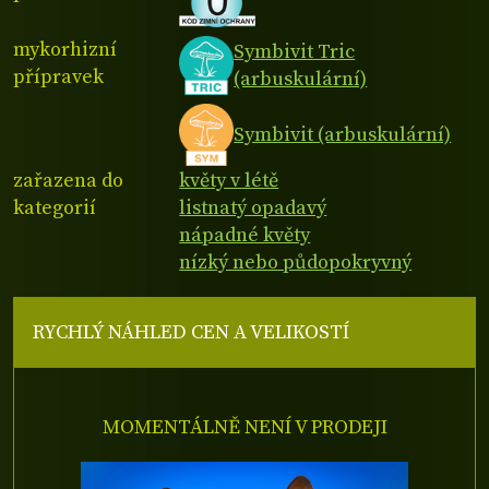
mykorhizní
Symbivit Tric
přípravek
(arbuskulární)
Symbivit (arbuskulární)
zařazena do
květy v létě
kategorií
listnatý opadavý
nápadné květy
nízký nebo půdopokryvný
RYCHLÝ NÁHLED CEN A VELIKOSTÍ
MOMENTÁLNĚ NENÍ V PRODEJI