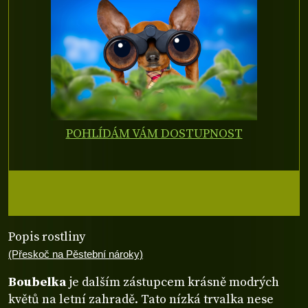
POHLÍDÁM VÁM DOSTUPNOST
Popis rostliny
(Přeskoč na Pěstební nároky)
Boubelka
je dalším zástupcem krásně modrých
květů na letní zahradě. Tato nízká trvalka nese