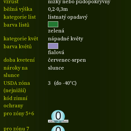
vzrůst
nízký nebo půdopokryvný
běžná výška
0,2-0,3m
kategorie list
listnatý opadavý
barva listů
zelená
kategorie květ
nápadné květy
barva květů
fialová
doba kvetení
červenec-srpen
nároky na
slunce
slunce
USDA zóna
3 (do -40°C)
(nejnižší)
kód zimní
ochrany
pro zóny 5+6
pro zónu 7