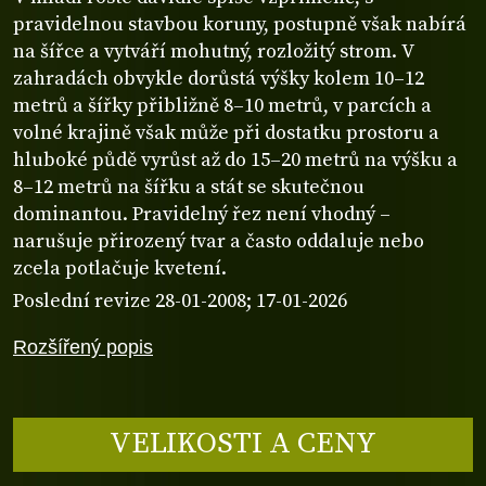
pravidelnou stavbou koruny, postupně však nabírá
na šířce a vytváří mohutný, rozložitý strom. V
zahradách obvykle dorůstá výšky kolem 10–12
metrů a šířky přibližně 8–10 metrů, v parcích a
volné krajině však může při dostatku prostoru a
hluboké půdě vyrůst až do 15–20 metrů na výšku a
8–12 metrů na šířku a stát se skutečnou
dominantou. Pravidelný řez není vhodný –
narušuje přirozený tvar a často oddaluje nebo
zcela potlačuje kvetení.
Poslední revize 28-01-2008; 17-01-2026
Rozšířený popis
VELIKOSTI A CENY