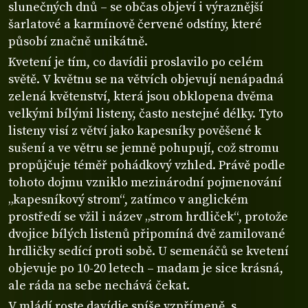
slunečných dnů – se občas objeví i výraznější
šarlatové a karmínově červené odstíny, které
působí značně unikátně.
Kvetení je tím, co davídii proslavilo po celém
světě. V květnu se na větvích objevují nenápadná
zelená květenství, která jsou obklopena dvěma
velkými bílými listeny, často nestejné délky. Tyto
listeny visí z větví jako kapesníky pověšené k
sušení a ve větru se jemně pohupují, což stromu
propůjčuje téměř pohádkový vzhled. Právě podle
tohoto dojmu vzniklo mezinárodní pojmenování
„kapesníkový strom“, zatímco v anglickém
prostředí se vžil i název „strom hrdliček“, protože
dvojice bílých listenů připomíná dvě zamilované
hrdličky sedící proti sobě. U semenáčů se kvetení
objevuje po 10-20 letech – madam je sice krásná,
ale ráda na sebe nechává čekat.
V mládí roste davídie spíše vzpřímeně, s