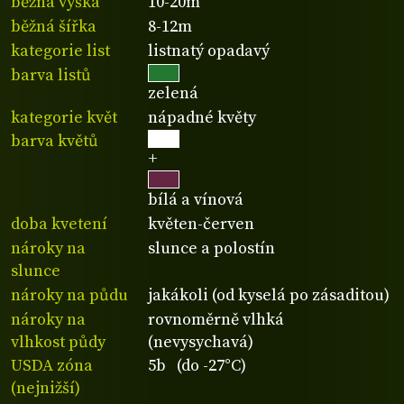
běžná výška
10-20m
běžná šířka
8-12m
kategorie list
listnatý opadavý
barva listů
zelená
kategorie květ
nápadné květy
barva květů
+
bílá a vínová
doba kvetení
květen-červen
nároky na
slunce a polostín
slunce
nároky na půdu
jakákoli (od kyselá po zásaditou)
nároky na
rovnoměrně vlhká
vlhkost půdy
(nevysychavá)
USDA zóna
5b (do -27°C)
(nejnižší)