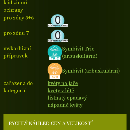
kód zimní
ochrany
pro zóny 5+6
pro zónu 7
mykorhizní
Symbivit Tric
přípravek
(arbuskulární)
Symbivit (arbuskulární)
zařazena do
květy na jaře
kategorií
květy v létě
listnatý opadavý
nápadné květy
RYCHLÝ NÁHLED CEN A VELIKOSTÍ