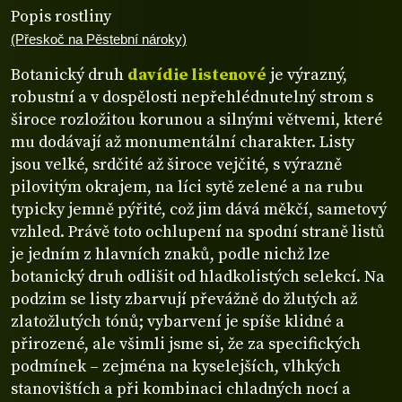
Popis rostliny
(Přeskoč na Pěstební nároky)
Botanický druh
davídie listenové
je výrazný,
robustní a v dospělosti nepřehlédnutelný strom s
široce rozložitou korunou a silnými větvemi, které
mu dodávají až monumentální charakter. Listy
jsou velké, srdčité až široce vejčité, s výrazně
pilovitým okrajem, na líci sytě zelené a na rubu
typicky jemně pýřité, což jim dává měkčí, sametový
vzhled. Právě toto ochlupení na spodní straně listů
je jedním z hlavních znaků, podle nichž lze
botanický druh odlišit od hladkolistých selekcí. Na
podzim se listy zbarvují převážně do žlutých až
zlatožlutých tónů; vybarvení je spíše klidné a
přirozené, ale všimli jsme si, že za specifických
podmínek – zejména na kyselejších, vlhkých
stanovištích a při kombinaci chladných nocí a