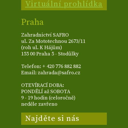
Virtuální prohlídka
Praha
Zahradnictví SAFRO
ul. Za Mototechnou 2673/11
(roh ul. K Hájům)
155 00 Praha 5 - Stodůlky
Telefon: + 420 776 882 882
Email: zahrada@safro.cz
OTEVÍRACÍ DOBA:
PONDĚLÍ až SOBOTA
9 - 19 hodin (celoročně)
neděle zavřeno
Najděte si nás