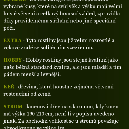
vybrané kusy, které na svůj věk a výšku mají velmi
husté větvení a celkový luxusní vzhled, zpravidla
díky pravidelnému stříhání nebo jiné speciální
péči.
EXTRA
- Tyto rostliny jsou již velmi rozrostlé a
věkově zralé se solitérním vzezřením.
HOBBY
- Hobby rostliny jsou stejně kvalitní jako
naše běžná standard kvalita, ale jsou mladší a tím
pádem menší a levnější.
KEŘ
- dřevina, která houstne zejména větvemi
rostoucími od země.
STROM
- kmenová dřevina s korunou, kdy kmen
má výšku 190-210 cm, není-li v popisu uvedeno
jinak. Za obchodní velikost se u stromů považuje
obvod kmene ve výšce 1m.