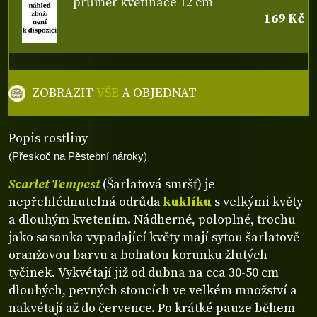
průměr květináče 12 cm
169 Kč
ZOBRAZIT
VŠE
A OBJEDNAT
Popis rostliny
(Přeskoč na Pěstební nároky)
Scarlet Tempest
(Šarlatová smršť) je
nepřehlédnutelná odrůda
kuklíku
s velkými květy
a dlouhým kvetením. Nádherné, poloplné, trochu
jako sasanka vypadající květy mají sytou šarlatově
oranžovou barvu a bohatou korunku žlutých
tyčinek. Vykvétají již od dubna na cca 30-50 cm
dlouhých, pevných stoncích ve velkém množství a
nakvétají až do července. Po krátké pauze během