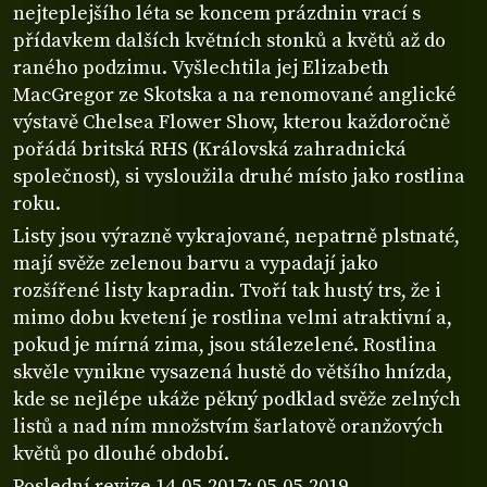
nejteplejšího léta se koncem prázdnin vrací s
přídavkem dalších květních stonků a květů až do
raného podzimu. Vyšlechtila jej Elizabeth
MacGregor ze Skotska a na renomované anglické
výstavě Chelsea Flower Show, kterou každoročně
pořádá britská RHS (Královská zahradnická
společnost), si vysloužila druhé místo jako rostlina
roku.
Listy jsou výrazně vykrajované, nepatrně plstnaté,
mají svěže zelenou barvu a vypadají jako
rozšířené listy kapradin. Tvoří tak hustý trs, že i
mimo dobu kvetení je rostlina velmi atraktivní a,
pokud je mírná zima, jsou stálezelené. Rostlina
skvěle vynikne vysazená hustě do většího hnízda,
kde se nejlépe ukáže pěkný podklad svěže zelných
listů a nad ním množstvím šarlatově oranžových
květů po dlouhé období.
Poslední revize 14-05-2017; 05-05-2019