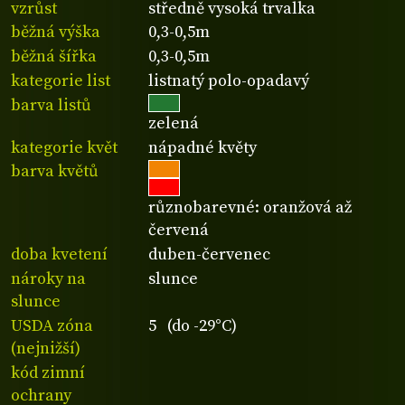
vzrůst
středně vysoká trvalka
běžná výška
0,3-0,5m
běžná šířka
0,3-0,5m
kategorie list
listnatý polo-opadavý
barva listů
zelená
kategorie květ
nápadné květy
barva květů
různobarevné: oranžová až
červená
doba kvetení
duben-červenec
nároky na
slunce
slunce
USDA zóna
5 (do -29°C)
(nejnižší)
kód zimní
ochrany