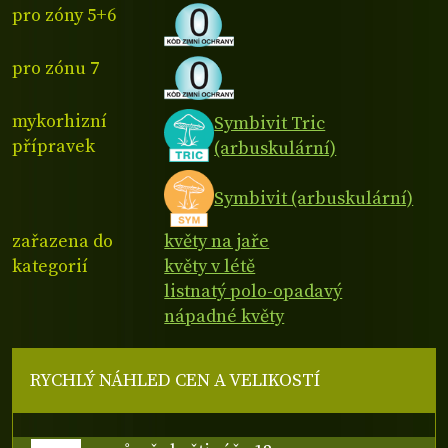
pro zóny 5+6
pro zónu 7
mykorhizní
Symbivit Tric
přípravek
(arbuskulární)
Symbivit (arbuskulární)
zařazena do
květy na jaře
kategorií
květy v létě
listnatý polo-opadavý
nápadné květy
RYCHLÝ NÁHLED CEN A VELIKOSTÍ