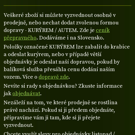
Veškeré zboží si můžete vyzvednout osobně v
prodejně, nebo nechat dodat zvolenou formou
dopravy - KURÝREM / AUTEM. Zde je
ceník
přepravného
. Dodáváme i na Slovensko.
Položky označené KURÝREM lze zabalit do krabice
a odeslat kurýrem, nebo v případě větší
objednávky je odeslat naší dopravou, pokud by
balíková služba přesáhla cenu dodání naším
vozem. Více o
dopravě zde
.
Nevíte si rady s objednávkou? Zkuste informace
jak
objednávat
.
Nezáleží na tom, ve které prodejně se rostlina
právě nachází. Pokud si ji předem objednáte,
připravíme vám ji tam, kde si ji přejete
vyzvednout.
Chcete využít slevy pro objednávky listopad /