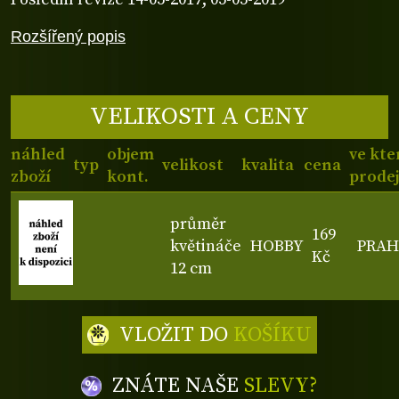
Rozšířený popis
VELIKOSTI A CENY
náhled
objem
ve kte
typ
velikost
kvalita
cena
zboží
kont.
prode
průměr
169
květináče
HOBBY
PRAH
Kč
12 cm
VLOŽIT DO
KOŠÍKU
ZNÁTE NAŠE
SLEVY?