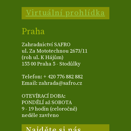
Virtuální prohlídka
Praha
Zahradnictví SAFRO
ul. Za Mototechnou 2673/11
(roh ul. K Hájům)
155 00 Praha 5 - Stodůlky
Telefon: + 420 776 882 882
Email: zahrada@safro.cz
OTEVÍRACÍ DOBA:
PONDĚLÍ až SOBOTA
9 - 19 hodin (celoročně)
neděle zavřeno
Najděte si nás