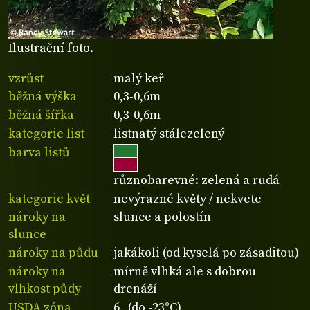
Ilustrační foto.
vzrůst
malý keř
běžná výška
0,3-0,6m
běžná šířka
0,3-0,6m
kategorie list
listnatý stálezelený
barva listů
různobarevné: zelená a rudá
kategorie květ
nevýrazné květy / nekvete
nároky na
slunce a polostín
slunce
nároky na půdu
jakákoli (od kyselá po zásaditou)
nároky na
mírně vlhká ale s dobrou
vlhkost půdy
drenáží
USDA zóna
6 (do -23°C)