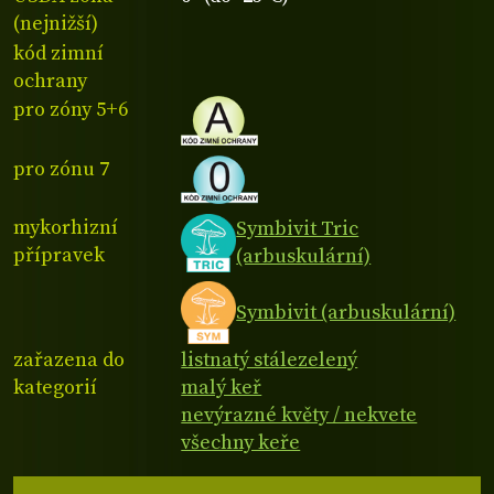
(nejnižší)
kód zimní
ochrany
pro zóny 5+6
pro zónu 7
mykorhizní
Symbivit Tric
přípravek
(arbuskulární)
Symbivit (arbuskulární)
zařazena do
listnatý stálezelený
kategorií
malý keř
nevýrazné květy / nekvete
všechny keře