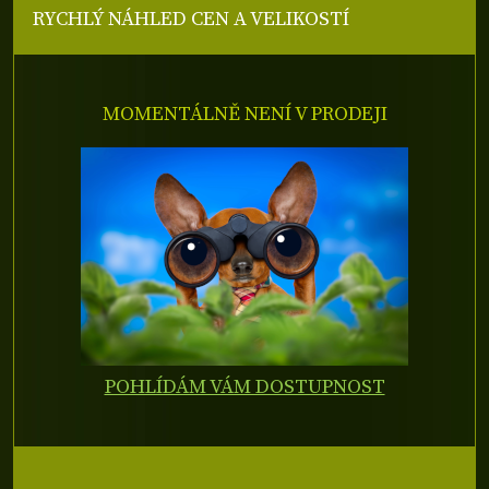
RYCHLÝ NÁHLED CEN A VELIKOSTÍ
MOMENTÁLNĚ NENÍ V PRODEJI
POHLÍDÁM VÁM DOSTUPNOST