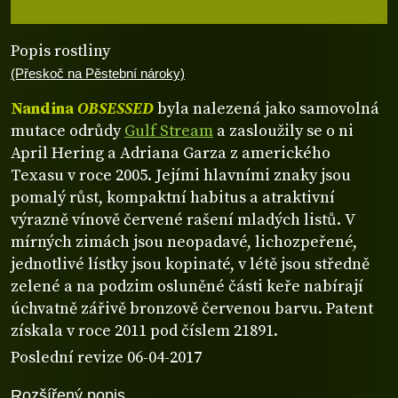
Popis rostliny
(Přeskoč na Pěstební nároky)
Nandina
OBSESSED
byla nalezená jako samovolná
mutace odrůdy
Gulf Stream
a zasloužily se o ni
April Hering a Adriana Garza z amerického
Texasu v roce 2005. Jejími hlavními znaky jsou
pomalý růst, kompaktní habitus a atraktivní
výrazně vínově červené rašení mladých listů. V
mírných zimách jsou neopadavé, lichozpeřené,
jednotlivé lístky jsou kopinaté, v létě jsou středně
zelené a na podzim osluněné části keře nabírají
úchvatně zářivě bronzově červenou barvu. Patent
získala v roce 2011 pod číslem 21891.
Poslední revize 06-04-2017
Rozšířený popis