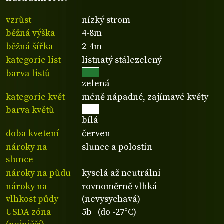
vzrůst
nízký strom
běžná výška
4-8m
běžná šířka
2-4m
kategorie list
listnatý stálezelený
barva listů
zelená
kategorie květ
méně nápadné, zajímavé květy
barva květů
bílá
doba kvetení
červen
nároky na
slunce a polostín
slunce
nároky na půdu
kyselá až neutrální
nároky na
rovnoměrně vlhká
vlhkost půdy
(nevysychavá)
USDA zóna
5b (do -27°C)