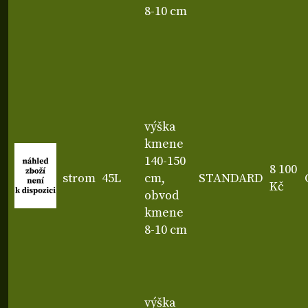
8-10 cm
výška
kmene
140-150
8 100
strom
45L
cm,
STANDARD
Kč
obvod
kmene
8-10 cm
výška