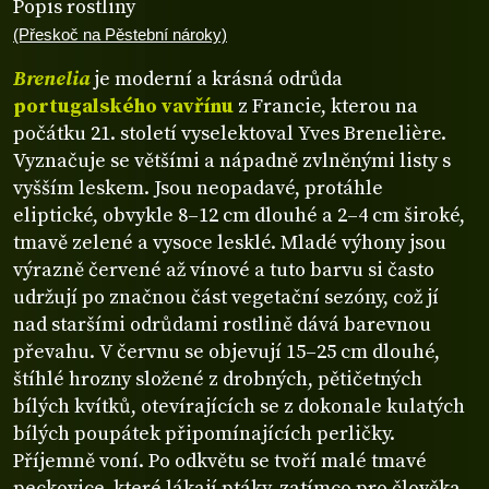
Popis rostliny
(Přeskoč na Pěstební nároky)
Brenelia
je moderní a krásná odrůda
portugalského vavřínu
z Francie, kterou na
počátku 21. století vyselektoval Yves Brenelière.
Vyznačuje se většími a nápadně zvlněnými listy s
vyšším leskem. Jsou neopadavé, protáhle
eliptické, obvykle 8–12 cm dlouhé a 2–4 cm široké,
tmavě zelené a vysoce lesklé. Mladé výhony jsou
výrazně červené až vínové a tuto barvu si často
udržují po značnou část vegetační sezóny, což jí
nad staršími odrůdami rostlině dává barevnou
převahu. V červnu se objevují 15–25 cm dlouhé,
štíhlé hrozny složené z drobných, pětičetných
bílých kvítků, otevírajících se z dokonale kulatých
bílých poupátek připomínajících perličky.
Příjemně voní. Po odkvětu se tvoří malé tmavé
peckovice, které lákají ptáky, zatímco pro člověka