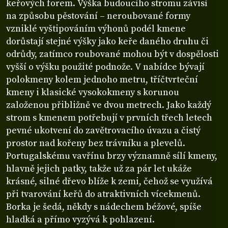
keřových forem. Výška budoucího stromu závisí
na způsobu pěstování – neroubované formy
vzniklé vyštipováním výhonů podél kmene
dorůstají stejné výšky jako keře daného druhu či
odrůdy, zatímco roubované mohou být v dospělosti
vyšší o výšku použité podnože. V nabídce bývají
polokmeny kolem jednoho metru, tříčtvrteční
kmeny i klasické vysokokmeny s korunou
založenou přibližně ve dvou metrech. Jako každý
strom s kmenem potřebují v prvních třech letech
pevné ukotvení do zavětrovacího úvazu a čistý
prostor nad kořeny bez trávníku a plevelů.
Portugalskému vavřínu brzy významně sílí kmeny,
hlavně jejich patky, takže už za pár let ukáže
krásné, silné dřevo blíže k zemi, čehož se využívá
při tvarování keřů do atraktivních vícekmenů.
Borka je šedá, někdy s nádechem béžové, spíše
hladká a přímo vyzývá k pohlazení.