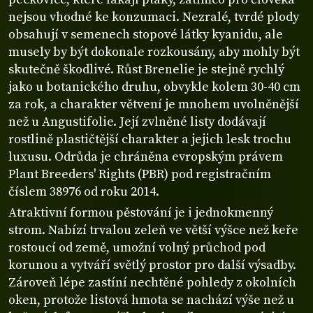
nejsou vhodné ke konzumaci. Nezralé, tvrdé plody
obsahují v semenech stopové látky kyanidu, ale
musely by být dokonale rozkousány, aby mohly být
skutečně škodlivé. Růst Brenelie je stejně rychlý
jako u botanického druhu, obvykle kolem 30-40 cm
za rok, a charakter větvení je mnohem uvolněnější
než u Angustifolie. Její zvlněné listy dodávají
rostlině plastičtější charakter a jejich lesk trochu
luxusu. Odrůda je chráněna evropským právem
Plant Breeders' Rights (PBR) pod registračním
číslem 38976 od roku 2014.
Atraktivní formou pěstování je i jednokmenný
strom. Nabízí trvalou zeleň ve větší výšce než keře
rostoucí od země, umožní volný průchod pod
korunou a vytváří světlý prostor pro další výsadby.
Zároveň lépe zastíní nechtěné pohledy z okolních
oken, protože listová hmota se nachází výše než u