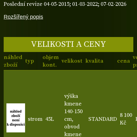
Poslední revize 04-05-2015; 01-03-2022; 07-02-2026
Rozšířený popis
VELIKOSTI A CENY
náhled
objem
v
typ
velikost
kvalita
cena
zboží
kont.
p
výška
kmene
140-150
8 100
strom
45L
cm,
STANDARD
Kč
obvod
kmene