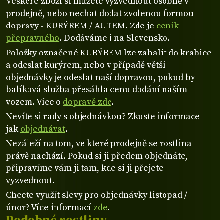
Veškeré zboží si můžete vyzvednout osobně v
prodejně, nebo nechat dodat zvolenou formou
dopravy - KURÝREM / AUTEM. Zde je
ceník
přepravného
. Dodáváme i na Slovensko.
Položky označené KURÝREM lze zabalit do krabice
a odeslat kurýrem, nebo v případě větší
objednávky je odeslat naší dopravou, pokud by
balíková služba přesáhla cenu dodání naším
vozem. Více o
dopravě zde
.
Nevíte si rady s objednávkou? Zkuste informace
jak
objednávat
.
Nezáleží na tom, ve které prodejně se rostlina
právě nachází. Pokud si ji předem objednáte,
připravíme vám ji tam, kde si ji přejete
vyzvednout.
Chcete využít slevy pro objednávky listopad /
únor? Více informací
zde
.
Podobné rostliny