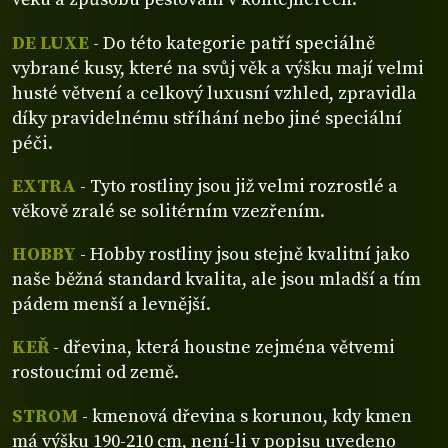
DE LUXE
- Do této kategorie patří speciálně
vybrané kusy, které na svůj věk a výšku mají velmi
husté větvení a celkový luxusní vzhled, zpravidla
díky pravidelnému stříhání nebo jiné speciální
péči.
EXTRA
- Tyto rostliny jsou již velmi rozrostlé a
věkově zralé se solitérním vzezřením.
HOBBY
- Hobby rostliny jsou stejně kvalitní jako
naše běžná standard kvalita, ale jsou mladší a tím
pádem menší a levnější.
KEŘ
- dřevina, která houstne zejména větvemi
rostoucími od země.
STROM
- kmenová dřevina s korunou, kdy kmen
má výšku 190-210 cm, není-li v popisu uvedeno