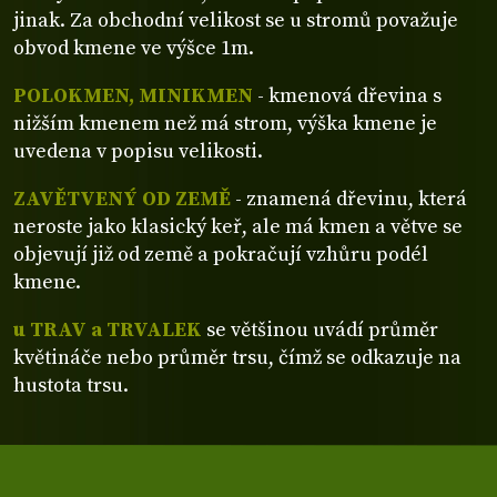
jinak. Za obchodní velikost se u stromů považuje
obvod kmene ve výšce 1m.
POLOKMEN, MINIKMEN
- kmenová dřevina s
nižším kmenem než má strom, výška kmene je
uvedena v popisu velikosti.
ZAVĚTVENÝ OD ZEMĚ
- znamená dřevinu, která
neroste jako klasický keř, ale má kmen a větve se
objevují již od země a pokračují vzhůru podél
kmene.
u TRAV a TRVALEK
se většinou uvádí průměr
květináče nebo průměr trsu, čímž se odkazuje na
hustota trsu.