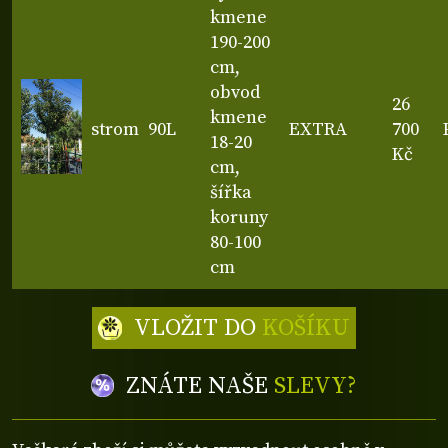
kmene
190-200
cm,
obvod
26
kmene
strom
90L
EXTRA
700
18-20
Kč
cm,
šířka
koruny
80-100
cm
VLOŽIT DO
KOŠÍKU
ZNÁTE NAŠE
SLEVY?