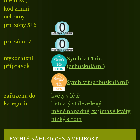
(nejnižší)
kód zimní
ochrany
pro zóny 5+6
pro zónu 7
mykorhizní
Symbivit Tric
přípravek
(arbuskulární)
Symbivit (arbuskulární)
zařazena do
květy v létě
kategorií
listnatý stálezelený
méně nápadné, zajímavé květy
nízký strom
RYCHLÝ NÁHLED CEN A VELIKOSTÍ