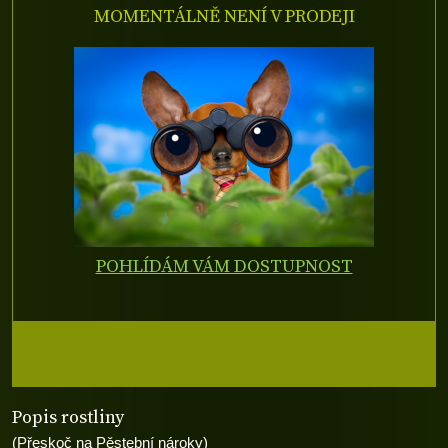
MOMENTÁLNĚ NENÍ V PRODEJI
POHLÍDÁM VÁM DOSTUPNOST
Popis rostliny
(Přeskoč na Pěstební nároky)