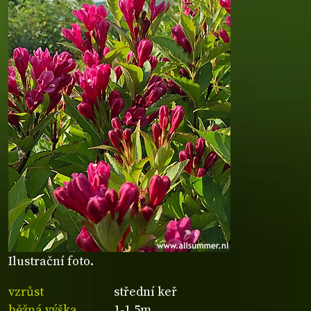
Ilustrační foto.
vzrůst
střední keř
běžná výška
1-1,5m