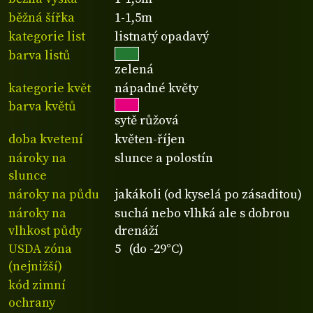
běžná šířka
1-1,5m
kategorie list
listnatý opadavý
barva listů
zelená
kategorie květ
nápadné květy
barva květů
sytě růžová
doba kvetení
květen-říjen
nároky na
slunce a polostín
slunce
nároky na půdu
jakákoli (od kyselá po zásaditou)
nároky na
suchá nebo vlhká ale s dobrou
vlhkost půdy
drenáží
USDA zóna
5 (do -29°C)
(nejnižší)
kód zimní
ochrany