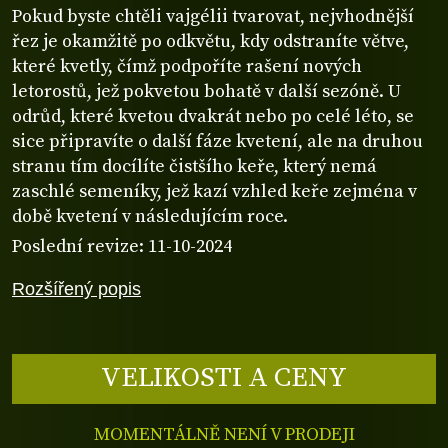
Pokud byste chtěli vajgélii tvarovat, nejvhodnější
řez je okamžitě po odkvětu, kdy odstraníte větve,
které kvetly, čímž podpoříte rašení nových
letorostů, jež pokvetou bohatě v další sezóně. U
odrůd, které kvetou dvakrát nebo po celé léto, se
sice připravíte o další fáze kvetení, ale na druhou
stranu tím docílíte čistšího keře, který nemá
zaschlé semeníky, jež kazí vzhled keře zejména v
době kvetení v následujícím roce.
Poslední revize: 11-10-2024
Rozšířený popis
VELIKOSTI A CENY
MOMENTÁLNĚ NENÍ V PRODEJI