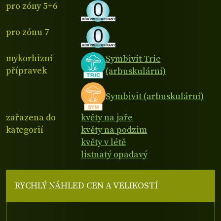
pro zóny 5+6
pro zónu 7
mykorhizní
Symbivit Tric
přípravek
(arbuskulární)
Symbivit (arbuskulární)
zařazena do
květy na jaře
kategorií
květy na podzim
květy v létě
listnatý opadavý
RYCHLÝ NÁHLED CEN A VELIKOSTÍ