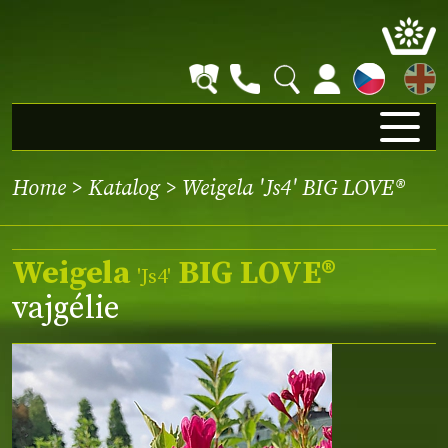
EN
Home
>
Katalog
> Weigela 'Js4' BIG LOVE®
Weigela
BIG LOVE®
'Js4'
vajgélie