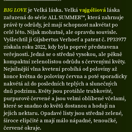
BIG LOVE
je Velká láska. Velká
vajgéliová
láska
zařazená do série ALL SUMMER™, která zahrnuje
právě ty odrůdy, jež mají schopnost nakvétat po
celé léto. Nijak mohutně, ale opravdu souvisle.
Vyšlechtil ji Gijsbertus Verhoef a patent č. PP33977
získala roku 2022, kdy byla poprvé představena
veřejnosti. Jedná se o středně vysokou, ale pěkně
kompaktní zelenolistou odrůdu s červenými květy.
Nejsilnější vlna kvetení probíhá od poloviny až
konce května do poloviny června a poté sporadicky
nakvétá až do posledních teplých a slunečných
dnů podzimu. Květy jsou protáhle trubkovité,
purpurově červené a jsou velmi oblíbené včelami,
které se snadno do květů dostanou a hodují na
jejich nektaru. Opadavé listy jsou středně zelené,
široce elipčité a mají málo nápadné, tenoučké,
červené okraje.