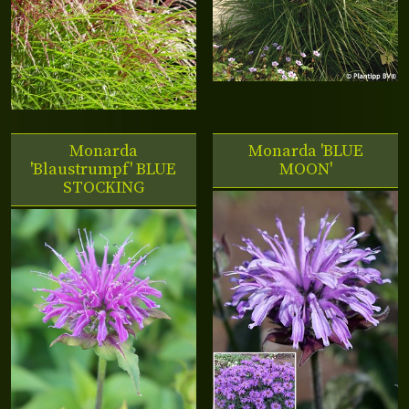
Monarda
Monarda 'BLUE
'Blaustrumpf' BLUE
MOON'
STOCKING