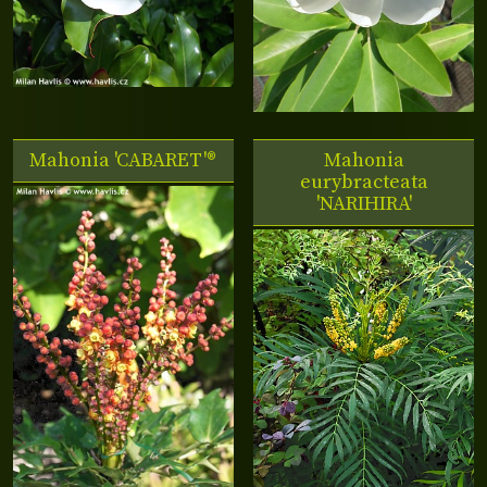
Mahonia 'CABARET'®
Mahonia
eurybracteata
'NARIHIRA'