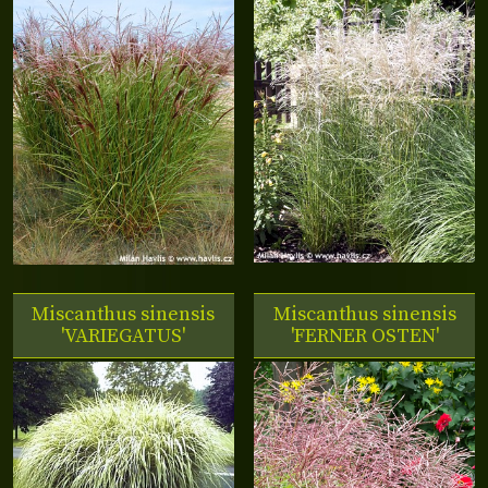
Miscanthus sinensis
Miscanthus sinensis
'VARIEGATUS'
'FERNER OSTEN'