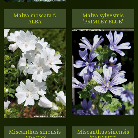
Malva moscata f.
Malva sylvestris
ALBA
'PRIMLEY BLUE'
Miscanthus sinensis
Miscanthus sinensis