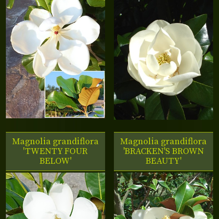
Magnolia grandiflora
Magnolia grandiflora
'TWENTY FOUR
'BRACKEN'S BROWN
BELOW'
BEAUTY'