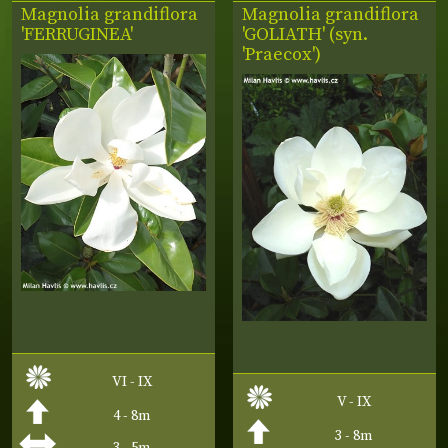
Magnolia grandiflora
Magnolia grandiflora
'FERRUGINEA'
'GOLIATH' (syn.
'Praecox')
VI - IX
V - IX
4 - 8m
3 - 8m
3 - 5m