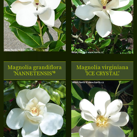
Magnolia grandiflora
Magnolia virginiana
'NANNETENSIS'®
'ICE CRYSTAL'