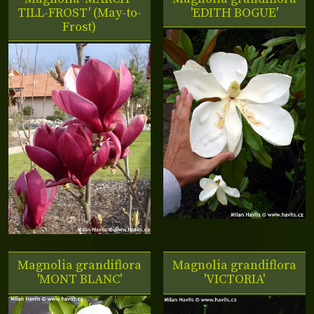
TILL-FROST' (May-to-
'EDITH BOGUE'
Frost)
Magnolia grandiflora
Magnolia grandiflora
'MONT BLANC'
'VICTORIA'