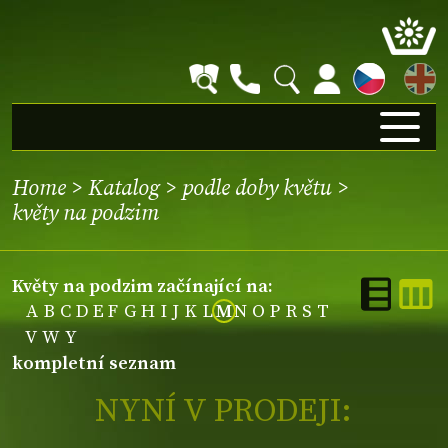
EN
Home
>
Katalog
>
podle doby květu
>
květy na podzim
květy na podzim začínající na:
A
B
C
D
E
F
G
H
I
J
K
L
M
N
O
P
R
S
T
V
W
Y
kompletní seznam
NYNÍ V PRODEJI: