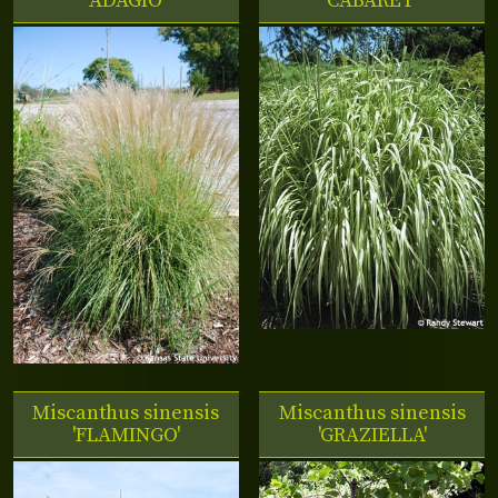
'ADAGIO'
'CABARET'
Miscanthus sinensis
Miscanthus sinensis
'FLAMINGO'
'GRAZIELLA'