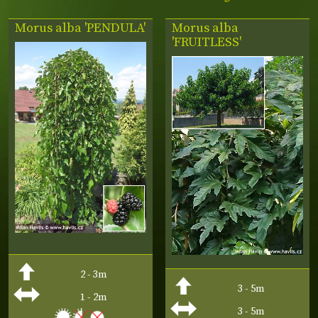
Morus alba 'PENDULA'
Morus alba
'FRUITLESS'
2 - 3m
3 - 5m
1 - 2m
3 - 5m