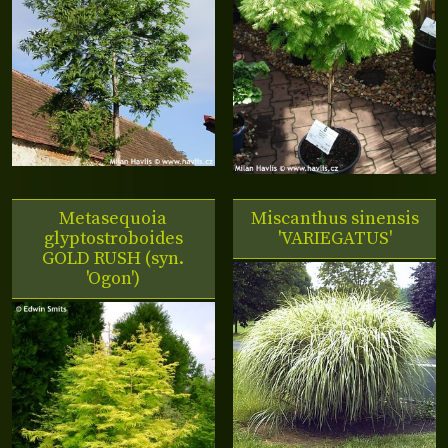
Metasequoia
Miscanthus sinensis
glyptostroboides
'VARIEGATUS'
GOLD RUSH (syn.
'Ogon')