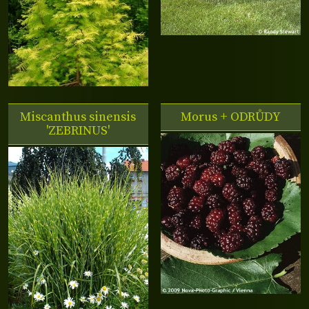
Miscanthus sinensis
Morus + ODRŮDY
'ZEBRINUS'