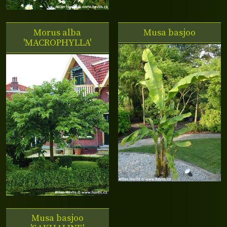
Morus alba
Musa basjoo
'MACROPHYLLA'
Musa basjoo