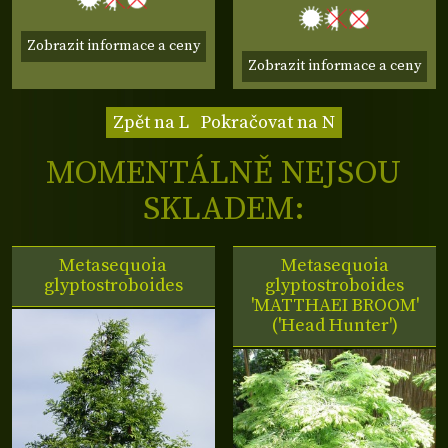
Zobrazit informace a ceny
Zobrazit informace a ceny
Zpět na L
Pokračovat na N
MOMENTÁLNĚ NEJSOU
SKLADEM:
Metasequoia
Metasequoia
glyptostroboides
glyptostroboides
'MATTHAEI BROOM'
('Head Hunter')