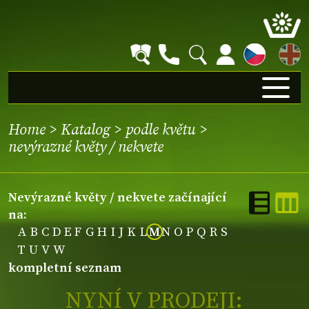
EN
Home
>
Katalog
>
podle květu
>
nevýrazné květy / nekvete
nevýrazné květy / nekvete začínající
na:
A
B
C
D
E
F
G
H
I
J
K
L
M
N
O
P
Q
R
S
T
U
V
W
kompletní seznam
NYNÍ V PRODEJI: