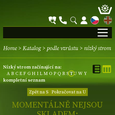
EN
Home
>
Katalog
>
podle vzrůstu
>
nízký strom
nízký strom začínající na:
A
B
C
E
F
G
H
I
L
M
O
P
Q
R
S
T
U
W
Y
kompletní seznam
Zpět na S
Pokračovat na U
MOMENTÁLNĚ NEJSOU
SKLADEM: