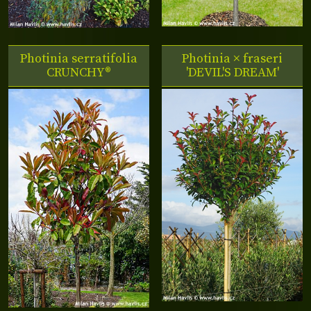
Photinia serratifolia
Photinia × fraseri
CRUNCHY®
'DEVIL'S DREAM'