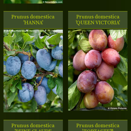
Prunus domestica
Prunus domestica
'HANNA'
'QUEEN VICTORIA'
Prunus domestica
Prunus domestica