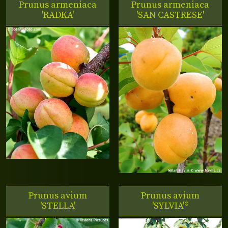
Prunus armeniaca
Prunus armeniaca
'RADKA'
'SAN CASTRESE'
Prunus avium
Prunus avium
'STELLA'
'SYLVIA'®