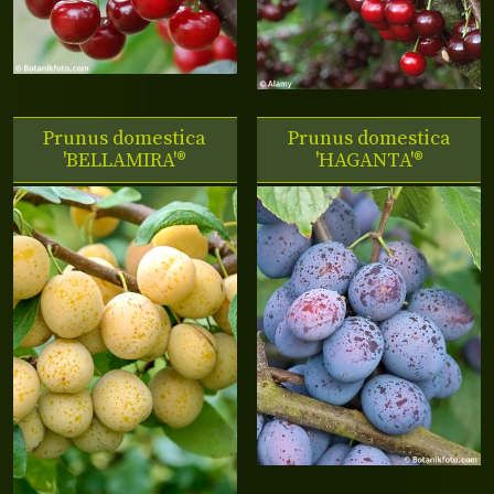
Prunus domestica
Prunus domestica
'BELLAMIRA'®
'HAGANTA'®