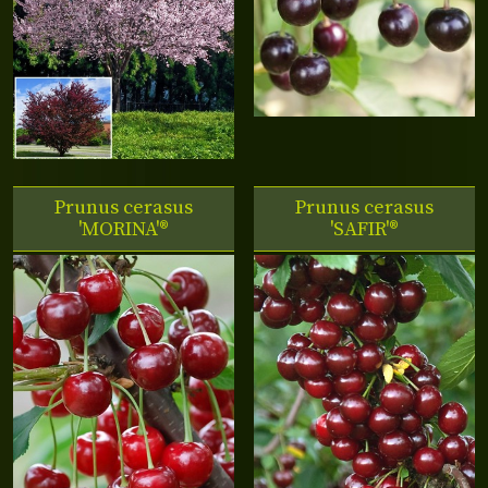
Prunus cerasus
Prunus cerasus
'MORINA'®
'SAFIR'®