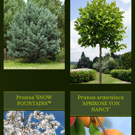
Prunus 'SNOW
Prunus armeniaca
FOUNTAINS'®
'APRIKOSE VON
NANCY'