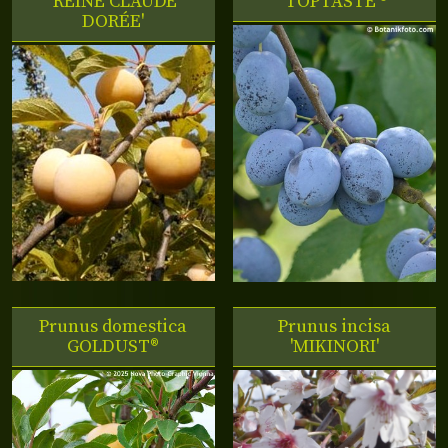
'REINE CLAUDE
'TOPTASTE'®
DORÉE'
Prunus domestica
Prunus incisa
GOLDUST®
'MIKINORI'