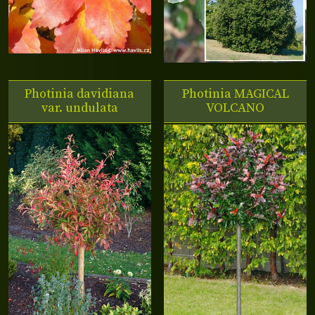
Photinia davidiana
Photinia
MAGICAL
var. undulata
VOLCANO