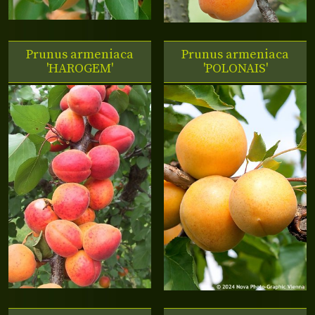
Prunus armeniaca
Prunus armeniaca
'HAROGEM'
'POLONAIS'