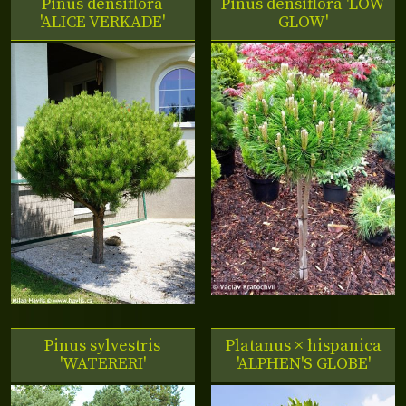
Pinus densiflora
Pinus densiflora 'LOW
'ALICE VERKADE'
GLOW'
Pinus sylvestris
Platanus × hispanica
'WATERERI'
'ALPHEN'S GLOBE'