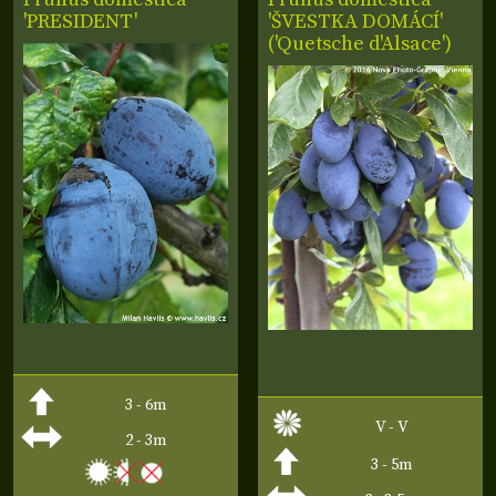
'PRESIDENT'
'ŠVESTKA DOMÁCÍ'
('Quetsche d'Alsace')
3 - 6m
V - V
2 - 3m
3 - 5m