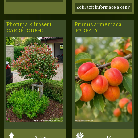
Zobrazit informace a ceny
Photinia × fraseri
Prunus armeniaca
CARRÉ ROUGE
'FARBALY'
2 - 3m
IV