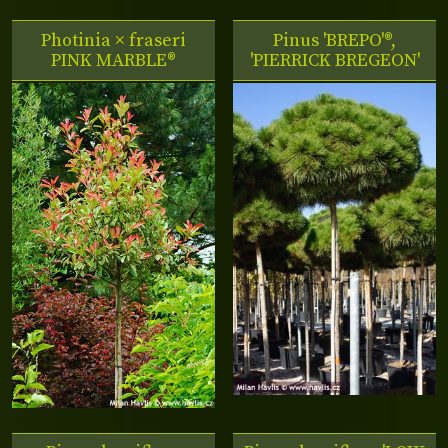
Photinia × fraseri
Pinus 'BREPO'®,
PINK MARBLE®
'PIERRICK BREGEON'