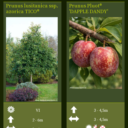
Prunus lusitanica ssp.
Prunus Pluot®
azorica
TICO®
'DAPPLE DANDY'
VI
3 - 4,5m
3 - 4,5m
2 - 6m