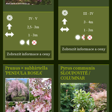
III - IV
IV - V
3 - 4m
2,5 - 3m
1 - 3m
1 - 3m
Zobrazit informace a ceny
Zobrazit informace a ceny
Prunus × subhirtella
Pyrus communis
'PENDULA ROSEA'
SLOUPOVITÉ /
COLUMNAR