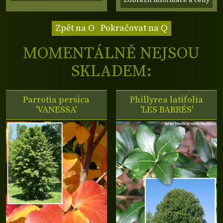
Zobrazit informace a ceny
Zpět na O
Pokračovat na Q
MOMENTÁLNĚ NEJSOU
SKLADEM:
Parrotia persica
Phillyrea latifolia
'VANESSA'
'LES BARRÉS'