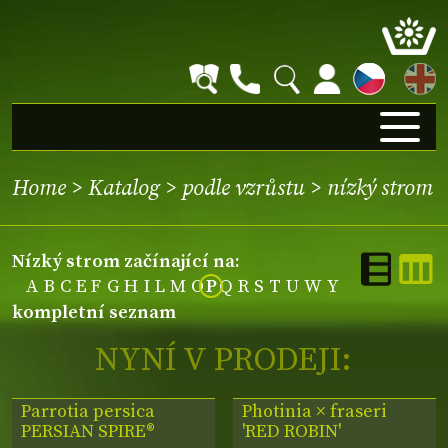
EN
Home
>
Katalog
>
podle vzrůstu
>
nízký strom
nízký strom začínající na:
A
B
C
E
F
G
H
I
L
M
O
P
Q
R
S
T
U
W
Y
kompletní seznam
NYNÍ V PRODEJI:
Parrotia persica
Photinia × fraseri
PERSIAN SPIRE®
'RED ROBIN'