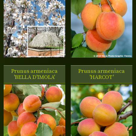
Prunus armeniaca
Prunus armeniaca
'BELLA D'IMOLA'
'HARCOT'