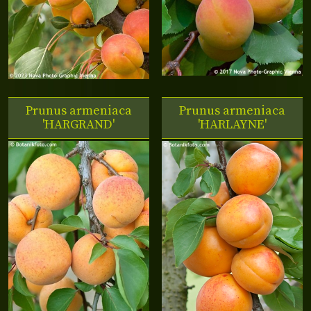
Prunus armeniaca
Prunus armeniaca
'HARGRAND'
'HARLAYNE'