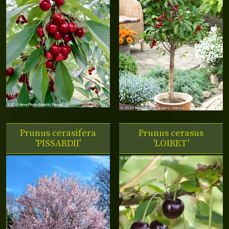
Prunus cerasifera
Prunus cerasus
'PISSARDII'
'LOIRET'