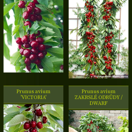
Prunus avium
Prunus avium
'VICTORIA'
ZAKRSLÉ ODRŮDY /
DWARF