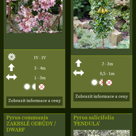
IV - IV
2 - 3m
3 - 4m
0,5 - 1m
1 - 3m
Zobrazit informace a ceny
Zobrazit informace a ceny
Pyrus communis
Pyrus salicifolia
ZAKRSLÉ ODRŮDY /
'PENDULA'
DWARF