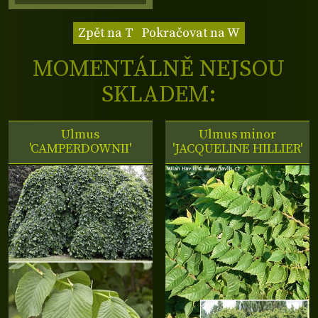
Zpět na T
Pokračovat na W
MOMENTÁLNĚ NEJSOU
SKLADEM:
Ulmus
Ulmus minor
'CAMPERDOWNII'
'JACQUELINE HILLIER'