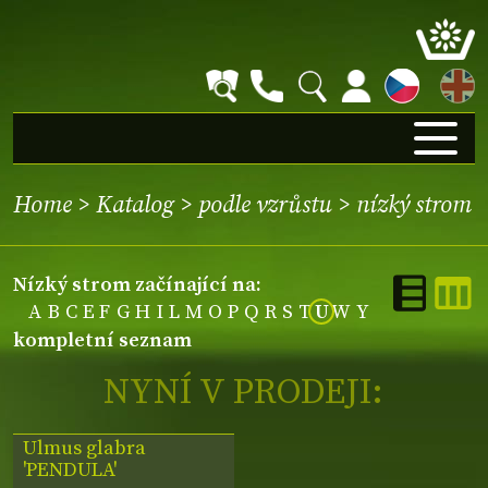
EN
Home
>
Katalog
>
podle vzrůstu
>
nízký strom
nízký strom začínající na:
A
B
C
E
F
G
H
I
L
M
O
P
Q
R
S
T
U
W
Y
kompletní seznam
NYNÍ V PRODEJI:
Ulmus glabra
'PENDULA'