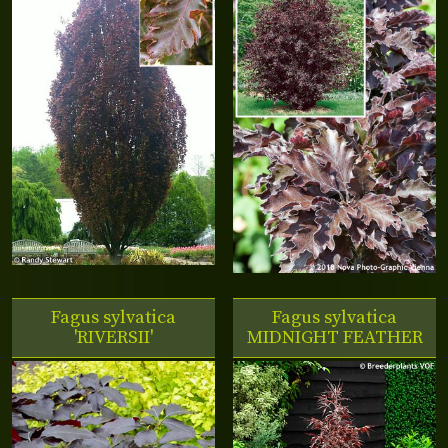
Fagus sylvatica
Fagus sylvatica
'RIVERSII'
MIDNIGHT FEATHER