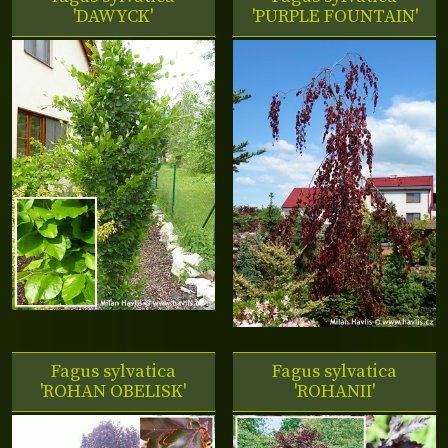
'DAWYCK'
'PURPLE FOUNTAIN'
Fagus sylvatica
Fagus sylvatica
'ROHAN OBELISK'
'ROHANII'