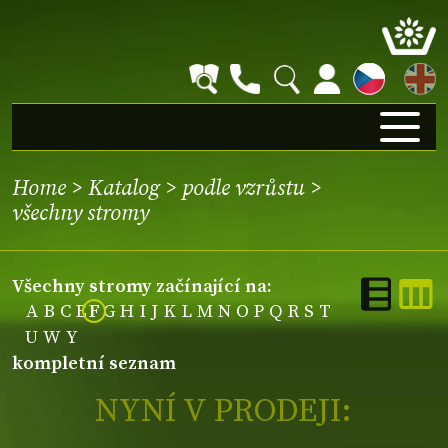
EN
Home
>
Katalog
>
podle vzrůstu
>
všechny stromy
všechny stromy začínající na:
A
B
C
E
F
G
H
I
J
K
L
M
N
O
P
Q
R
S
T
U
W
Y
kompletní seznam
NYNÍ V PRODEJI: