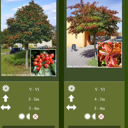
V - VI
V - VI
3 - 5m
4 - 7m
2 - 4m
3 - 4m