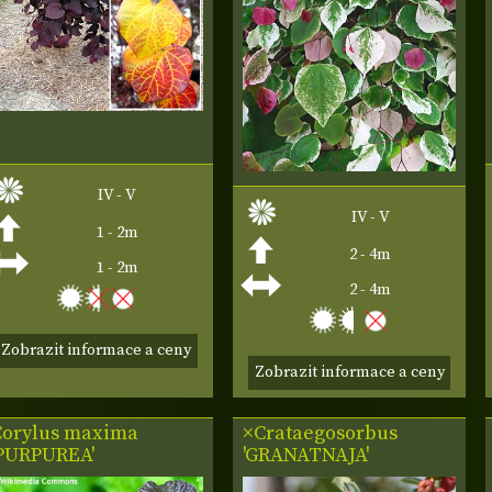
IV - V
IV - V
1 - 2m
2 - 4m
1 - 2m
2 - 4m
Zobrazit informace a ceny
Zobrazit informace a ceny
Corylus maxima
×Crataegosorbus
'PURPUREA'
'GRANATNAJA'