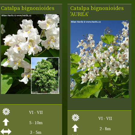
Catalpa bignonioides
Catalpa bignonioides
'AUREA'
VI - VII
VI - VII
5 - 10m
2 - 8m
3 - 5m