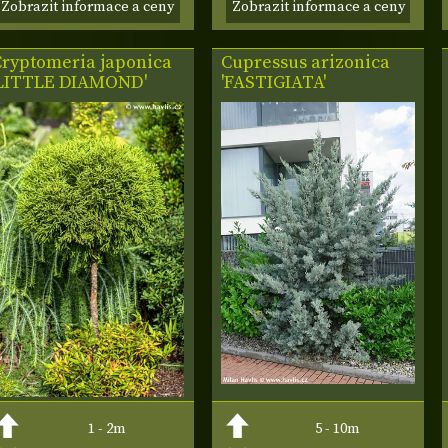
Zobrazit informace a ceny
Zobrazit informace a ceny
Cryptomeria japonica
Cupressus
arizonica
'LITTLE DIAMOND'
'FASTIGIATA'
1 - 2m
5 - 10m