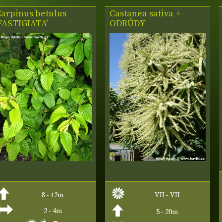
Carpinus betulus
Castanea sativa +
FASTIGIATA'
ODRŮDY
8 - 12m
VII - VII
2 - 4m
5 - 20m