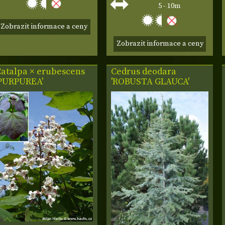
5 - 10m
Zobrazit informace a ceny
Zobrazit informace a ceny
Catalpa × erubescens
Cedrus deodara
'PURPUREA'
'ROBUSTA GLAUCA'