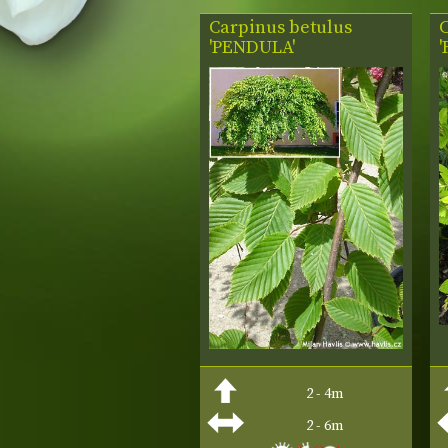
Carpinus betulus
'PENDULA'
'
2 - 4m
2 - 6m