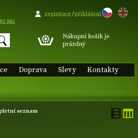
EN
registrace
/
přihlášení
82 882
Nákupní košík je
prázdný
ace
Doprava
Slevy
Kontakty
letní seznam