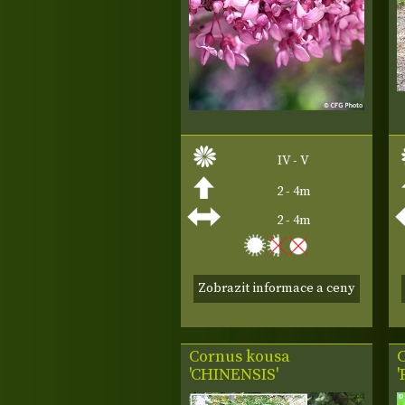
IV - V
2 - 4m
2 - 4m
Zobrazit informace a ceny
Cornus kousa
'CHINENSIS'