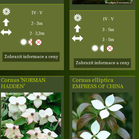
IV - V
IV - V
2 - 3m
3 - 5m
2 - 2,3m
3 - 5m
Zobrazit informace a ceny
Zobrazit informace a ceny
Cornus 'NORMAN
Cornus elliptica
HADDEN'
EMPRESS OF CHINA