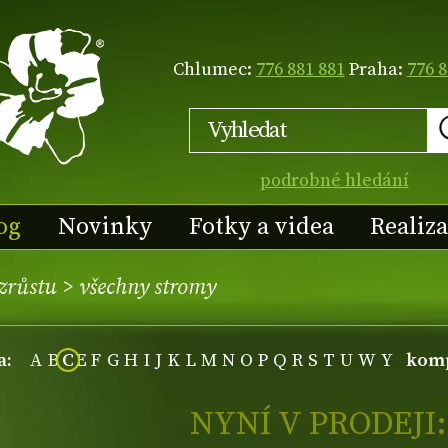
Chlumec:
776 881 881
Praha:
776 8
podrobné hledání
og
Novinky
Fotky a videa
Realiz
vzrůstu
>
všechny stromy
a:
A
B
C
E
F
G
H
I
J
K
L
M
N
O
P
Q
R
S
T
U
W
Y
komp
NYNÍ V PRODEJI: