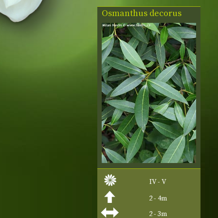
Osmanthus decorus
IV - V
2 - 4m
2 - 3m