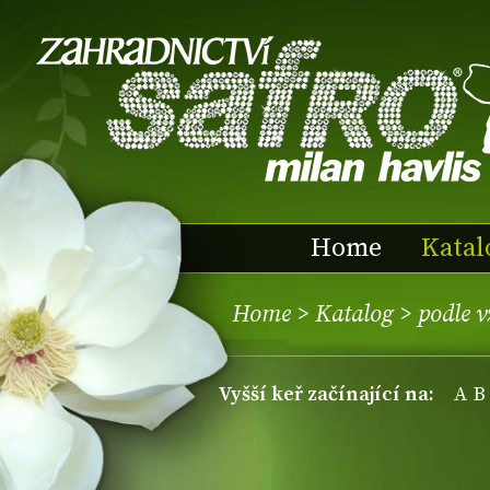
Home
Katal
Home
>
Katalog
>
podle 
vyšší keř začínající na:
A
B