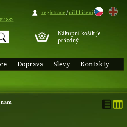
EN
registrace
/
přihlášení
82 882
Nákupní košík je
prázdný
ace
Doprava
Slevy
Kontakty
znam