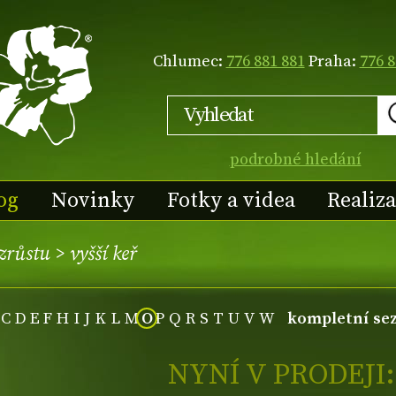
Chlumec:
776 881 881
Praha:
776 8
podrobné hledání
og
Novinky
Fotky a videa
Realiz
vzrůstu
>
vyšší keř
C
D
E
F
H
I
J
K
L
M
O
P
Q
R
S
T
U
V
W
kompletní se
NYNÍ V PRODEJI: