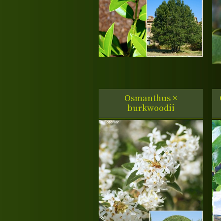
Osmanthus ×
burkwoodii