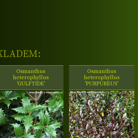
KLADEM:
Osmanthus
Osmanthus
heterophyllus
heterophyllus
'GULFTIDE'
'PURPUREUS'