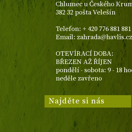
Chlumec u Českého Kruml
382 32 pošta Velešín
Telefon: + 420 776 881 881
Email: zahrada@havlis.c
OTEVÍRACÍ DOBA:
BŘEZEN AŽ ŘÍJEN
pondělí - sobota: 9 - 18 h
neděle zavřeno
Najděte si nás