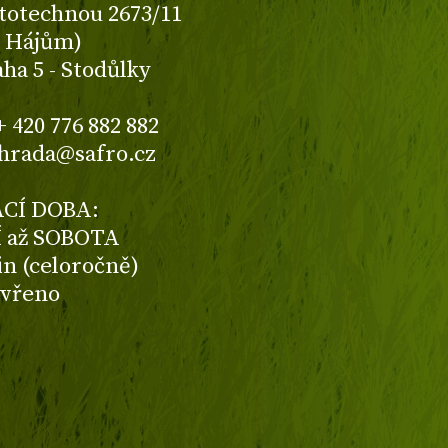
totechnou 2673/11
K Hájům)
aha 5 - Stodůlky
+ 420 776 882 882
ahrada@safro.cz
CÍ DOBA:
 až SOBOTA
din (celoročně)
avřeno