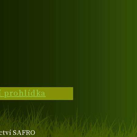
í prohlídka
ctví SAFRO