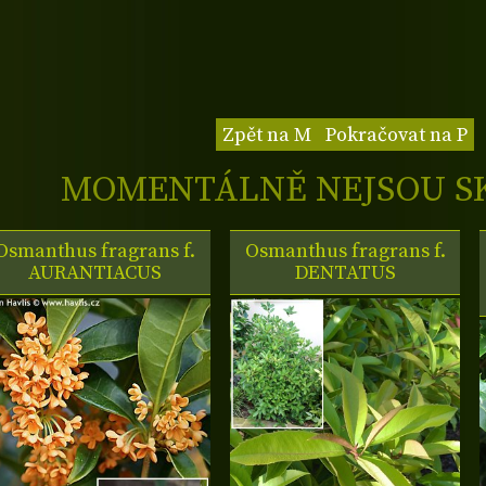
Zpět na M
Pokračovat na P
MOMENTÁLNĚ NEJSOU S
Osmanthus fragrans f.
Osmanthus fragrans f.
AURANTIACUS
DENTATUS