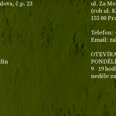
ova, č.p. 23
ul. Za Mo
(roh ul. 
155 00 Pr
z
Telefon: 
Email: z
OTEVÍRA
odin
PONDĚLÍ
9 - 19 ho
neděle z