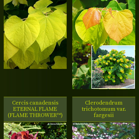
Cercis canadensis
Clerodendrum
ETERNAL FLAME
trichotomum var.
(FLAME THROWER™)
fargesii