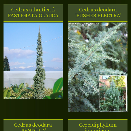
Cedrus atlantica f.
Cedrus deodara
FASTIGIATA GLAUCA
'BUSHES ELECTRA'
Cedrus deodara
Cercidiphyllum
'PENDULA'
japonicum