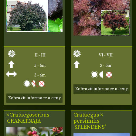
II - III
VI - VII
3 - 6m
2 - 5m
3 - 6m
Zobrazit informace a ceny
Zobrazit informace a ceny
×Crataegosorbus
Crataegus ×
'GRANATNAJA'
persimilis
'SPLENDENS'