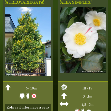
'AUREOVARIEGATA'
'ALBA SIMPLEX'
5 - 10m
III - IV
2 - 3m
1,5 - 2m
Zobrazit informace a ceny