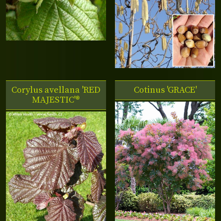
Corylus avellana 'RED
Cotinus 'GRACE'
MAJESTIC'®