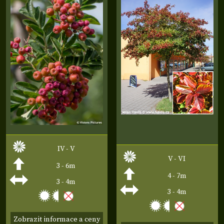
IV - V
V - VI
3 - 6m
4 - 7m
3 - 4m
3 - 4m
Zobrazit informace a ceny