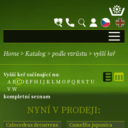
EN
Home
>
Katalog
>
podle vzrůstu
>
vyšší keř
vyšší keř začínající na:
A
B
C
D
E
F
H
I
J
K
L
M
O
P
Q
R
S
T
U
V
W
kompletní seznam
NYNÍ V PRODEJI:
Calocedrus decurrens
Camellia japonica