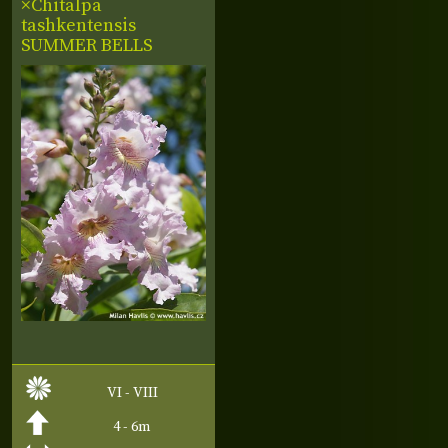
×Chitalpa
tashkentensis
SUMMER BELLS
VI - VIII
4 - 6m