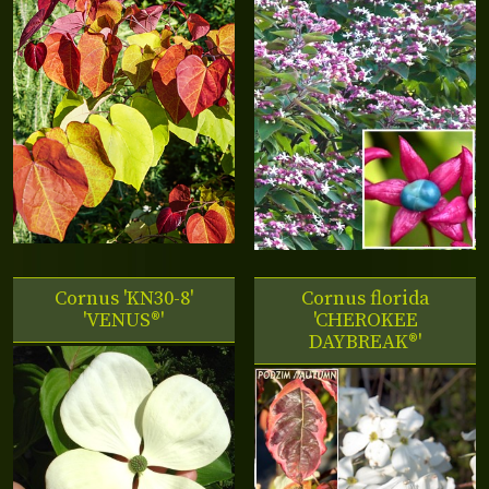
Cornus 'KN30-8'
Cornus florida
'VENUS®'
'CHEROKEE
DAYBREAK®'