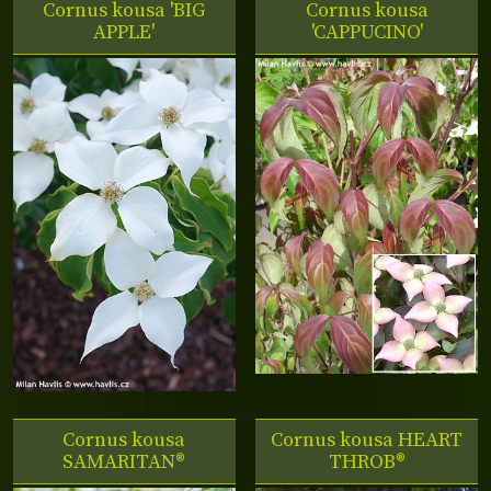
Cornus kousa 'BIG
Cornus kousa
APPLE'
'CAPPUCINO'
Cornus kousa
Cornus kousa
HEART
SAMARITAN®
THROB®