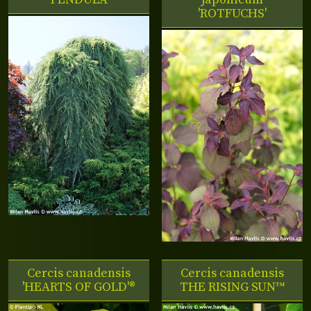
'ROTFUCHS'
Cercis canadensis
Cercis canadensis
'HEARTS OF GOLD'®
THE RISING SUN™