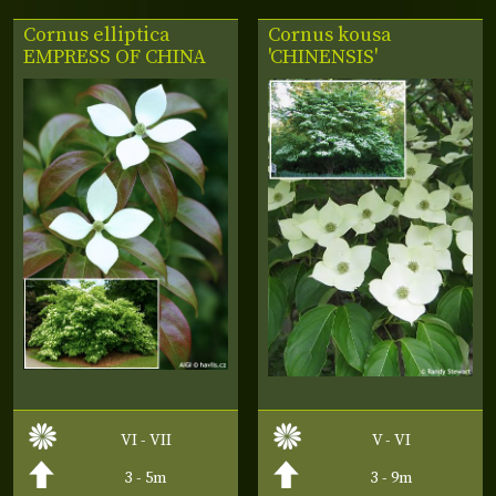
Cornus elliptica
Cornus kousa
EMPRESS OF CHINA
'CHINENSIS'
VI - VII
V - VI
3 - 5m
3 - 9m