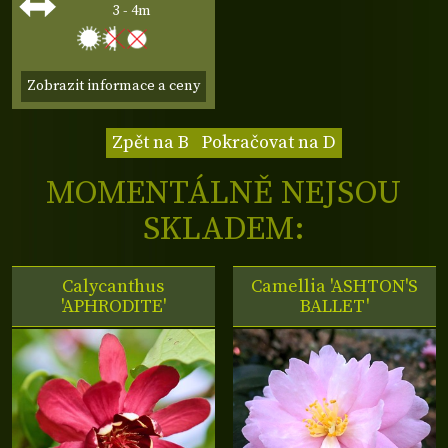
3 - 4m
Zobrazit informace a ceny
Zpět na B
Pokračovat na D
MOMENTÁLNĚ NEJSOU
SKLADEM:
Calycanthus
Camellia 'ASHTON'S
'APHRODITE'
BALLET'