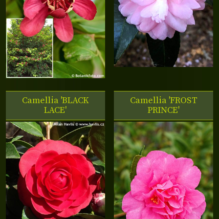
Camellia 'BLACK
Camellia 'FROST
LACE'
PRINCE'