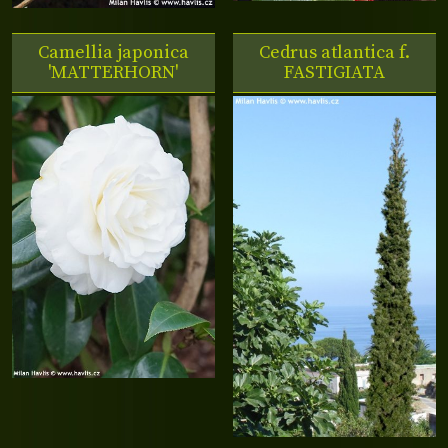
Camellia japonica
Cedrus atlantica f.
'MATTERHORN'
FASTIGIATA