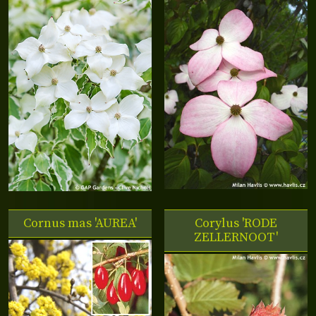
Cornus mas 'AUREA'
Corylus 'RODE
ZELLERNOOT'