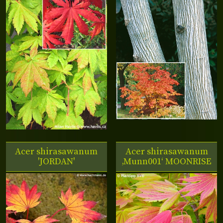
Acer shirasawanum
Acer shirasawanum
'JORDAN'
‚Munn001‘ MOONRISE