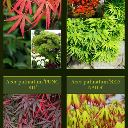
Acer palmatum 'PUNG
Acer palmatum 'RED
KIL'
NAILS'