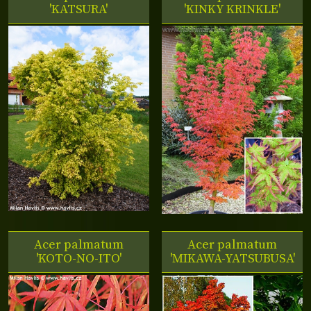
'KATSURA'
'KINKY KRINKLE'
Acer palmatum
Acer palmatum
'KOTO-NO-ITO'
'MIKAWA-YATSUBUSA'