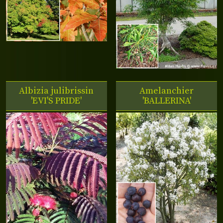
Albizia julibrissin
Amelanchier
'EVI'S PRIDE'
'BALLERINA'