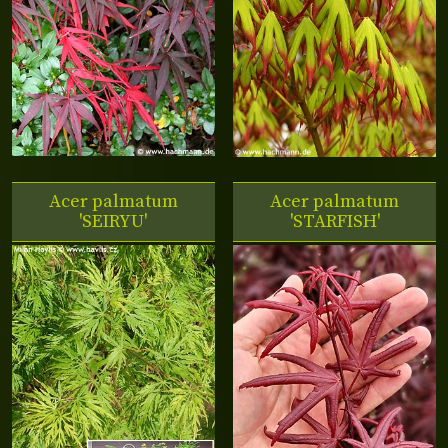
Acer palmatum
Acer palmatum
'SEIRYU'
'STARFISH'