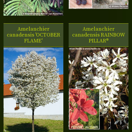
Amelanchier
Amelanchier
canadensis 'OCTOBER
canadensis
RAINBOW
FLAME'
PILLAR®