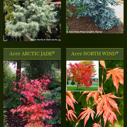
Acer
ARCTIC JADE®
Acer
NORTH WIND®