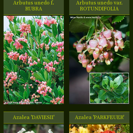
Arbutus unedo f.
Arbutus unedo var.
RUBRA
ROTUNDIFOLIA
Azalea 'DAVIESII'
Azalea 'PARKFEUER'