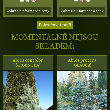
Zobrazit informace a ceny
Zobrazit informace a ceny
Pokračovat na B
MOMENTÁLNĚ NEJSOU
SKLADEM:
Abies concolor
Abies procera
'ARGENTEA'
'GLAUCA'