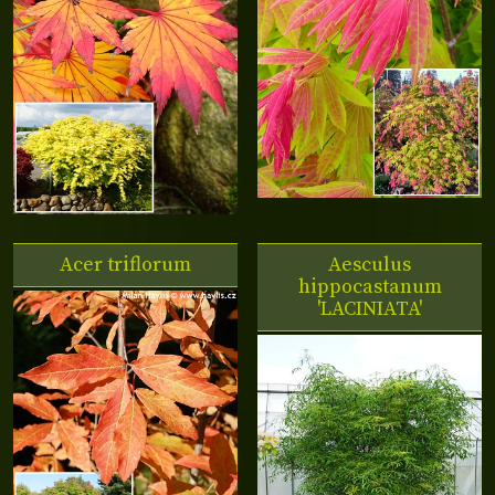
Acer triflorum
Aesculus
hippocastanum
'LACINIATA'