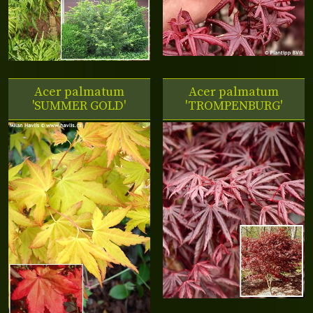
Acer palmatum
Acer palmatum
'SUMMER GOLD'
'TROMPENBURG'