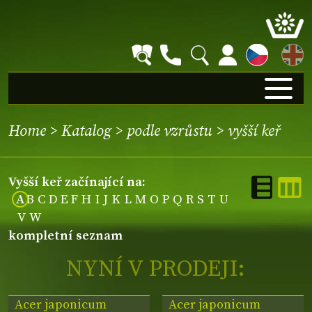
EN
Home
>
Katalog
>
podle vzrůstu
>
vyšší keř
vyšší keř začínající na:
A
B
C
D
E
F
H
I
J
K
L
M
O
P
Q
R
S
T
U
V
W
kompletní seznam
NYNÍ V PRODEJI:
Acer japonicum
Acer japonicum