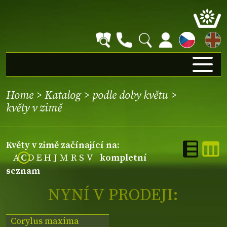
EN
Home
>
Katalog
>
podle doby květu
>
květy v zimě
květy v zimě začínající na:
A
C
D
E
H
J
M
R
S
V
kompletní
seznam
NYNÍ V PRODEJI:
Corylus maxima