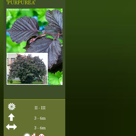
'PURPUREA'
II - III
3 - 6m
3 - 6m