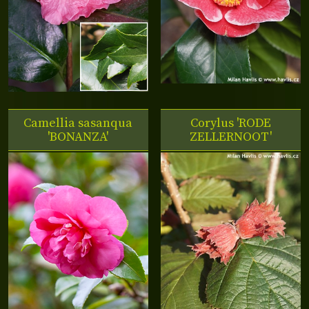
Camellia sasanqua
Corylus 'RODE
'BONANZA'
ZELLERNOOT'