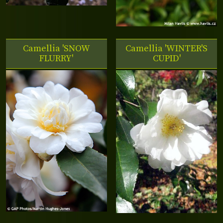
Camellia 'SNOW
Camellia 'WINTER'S
FLURRY'
CUPID'