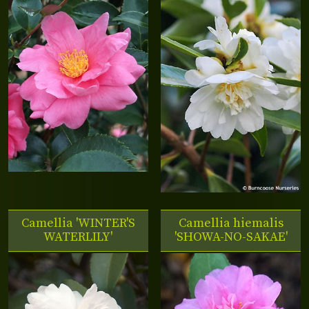
Camellia 'WINTER'S
Camellia hiemalis
WATERLILY'
'SHOWA-NO-SAKAE'