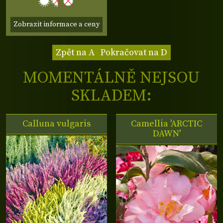
Zobrazit informace a ceny
Zpět na A
Pokračovat na D
MOMENTÁLNĚ NEJSOU
SKLADEM:
Calluna vulgaris
Camellia 'ARCTIC
DAWN'