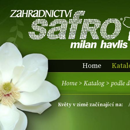
Home
Katal
Home
>
Katalog
>
podle d
květy v zimě začínající na: