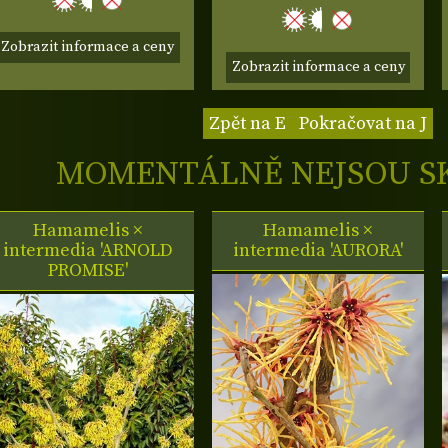
Zobrazit informace a ceny
Zobrazit informace a ceny
Zpět na E
Pokračovat na J
MOMENTÁLNĚ NEJSOU S
Hamamelis ×
Hamamelis ×
intermedia 'ARNOLD
intermedia 'AURORA'
PROMISE'