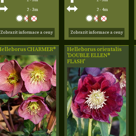
2 - 3m
2 - 3m
2 - 3m
2 - 4m
Zobrazit informace a ceny
Zobrazit informace a ceny
Helleborus
CHARMER®
Helleborus orientalis
'DOUBLE ELLEN®
FLASH'