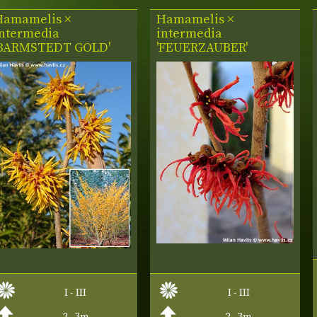
Hamamelis ×
Hamamelis ×
intermedia
intermedia
'BARMSTEDT GOLD'
'FEUERZAUBER'
I - III
I - III