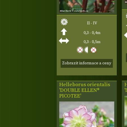
II - IV
0,3 - 0,4m
0,3 - 0,5m
Zobrazit informace a ceny
Helleborus orientalis
H
'DOUBLE ELLEN®
PICOTEE'