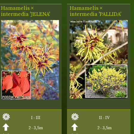
Hamamelis ×
Hamamelis ×
intermedia 'JELENA'
intermedia 'PALLIDA'
I - III
II - IV
2 - 3,5m
2 - 3,5m