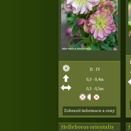
II - IV
0,3 - 0,4m
0,3 - 0,5m
Zobrazit informace a ceny
Helleborus orientalis
H