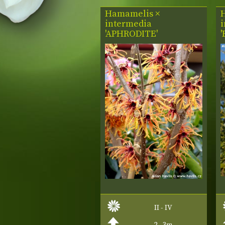
Hamamelis ×
intermedia
'APHRODITE'
II - IV