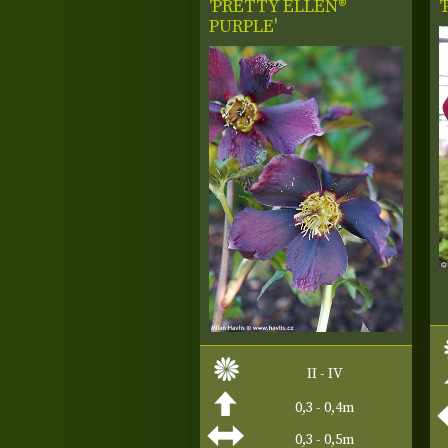
'PRETTY ELLEN®
PURPLE'
II - IV
0,3 - 0,4m
0,3 - 0,5m