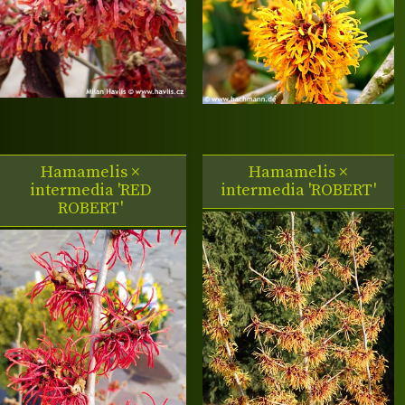
Hamamelis ×
Hamamelis ×
intermedia 'RED
intermedia 'ROBERT'
ROBERT'