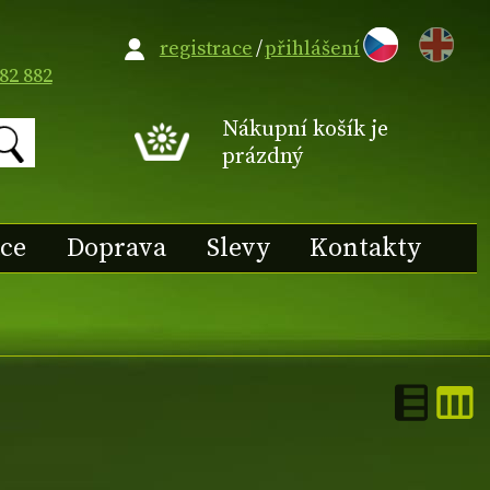
EN
registrace
/
přihlášení
82 882
Nákupní košík je
prázdný
ace
Doprava
Slevy
Kontakty