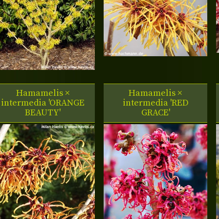
Hamamelis ×
Hamamelis ×
intermedia 'ORANGE
intermedia 'RED
BEAUTY'
GRACE'