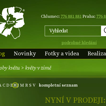
Chlumec:
776 881 881
Praha:
776 8
podrobné hledání
og
Novinky
Fotky a videa
Realiz
oby květu
>
květy v zimě
A
C
D
E
H
J
M
R
S
V
kompletní seznam
NYNÍ V PRODEJI: