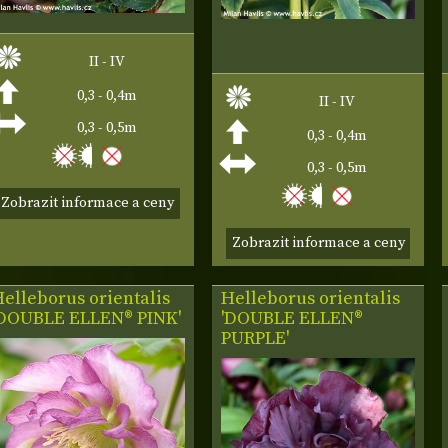
II - IV
0,3 - 0,4m
II - IV
0,3 - 0,5m
0,3 - 0,4m
0,3 - 0,5m
Zobrazit informace a ceny
Zobrazit informace a ceny
elleborus orientalis
Helleborus orientalis
'DOUBLE ELLEN® PINK'
'DOUBLE ELLEN®
PURPLE'