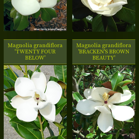
Magnolia grandiflora
Magnolia grandiflora
'TWENTY FOUR
'BRACKEN'S BROWN
BELOW'
BEAUTY'