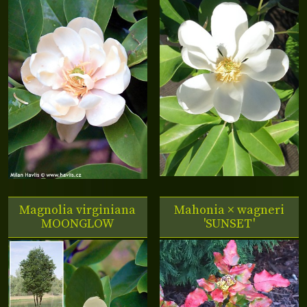
Magnolia virginiana
Mahonia × wagneri
MOONGLOW
'SUNSET'