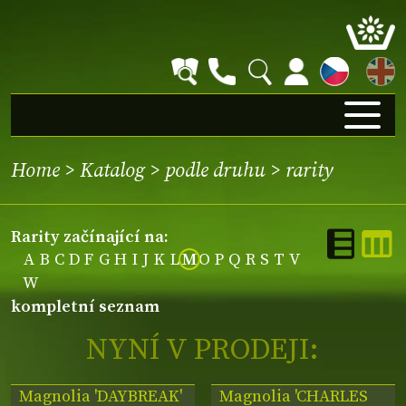
EN
Home
>
Katalog
>
podle druhu
>
rarity
rarity začínající na:
A
B
C
D
F
G
H
I
J
K
L
M
O
P
Q
R
S
T
V
W
kompletní seznam
NYNÍ V PRODEJI:
Magnolia 'DAYBREAK'
Magnolia 'CHARLES