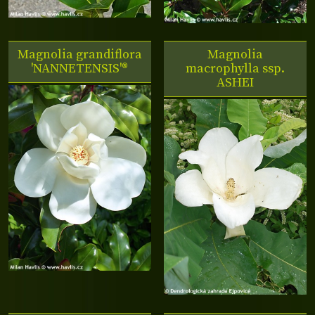
Magnolia grandiflora
Magnolia
'NANNETENSIS'®
macrophylla ssp.
ASHEI