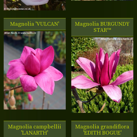
Magnolia 'VULCAN'
Magnolia
BURGUNDY
STAR™
Magnolia campbellii
Magnolia grandiflora
'LANARTH'
'EDITH BOGUE'