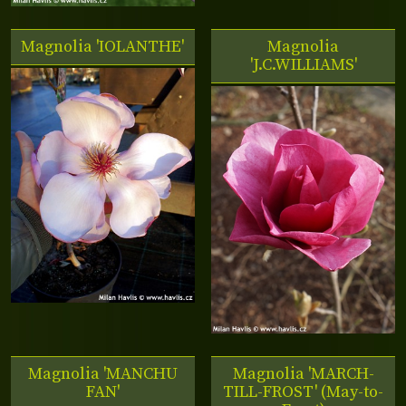
Magnolia 'IOLANTHE'
Magnolia
'J.C.WILLIAMS'
Magnolia 'MANCHU
Magnolia 'MARCH-
FAN'
TILL-FROST' (May-to-