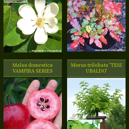
Malus domestica
Morus trilobata 'TESI
VAMPIRA SERIES
UBALDO'