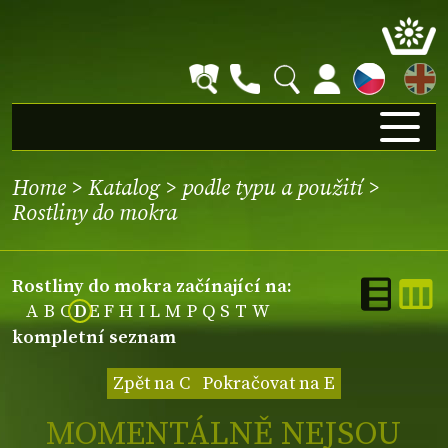
EN
Home
>
Katalog
>
podle typu a použití
>
Rostliny do mokra
Rostliny do mokra začínající na:
A
B
C
D
E
F
H
I
L
M
P
Q
S
T
W
kompletní seznam
Zpět na C
Pokračovat na E
MOMENTÁLNĚ NEJSOU