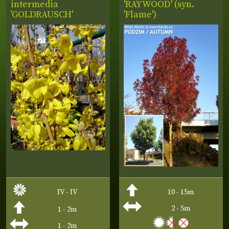
intermedia
'RAYWOOD' (syn.
'GOLDRAUSCH'
'Flame')
IV - IV
10 - 15m
2 - 5m
1 - 2m
1 - 2m