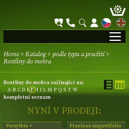
EN
Home
>
Katalog
>
podle typu a použití
>
Rostliny do mokra
Rostliny do mokra začínající na:
A
B
C
D
E
F
H
I
L
M
P
Q
S
T
W
kompletní seznam
NYNÍ V PRODEJI:
Forsythia ×
Fraxinus angustifolia