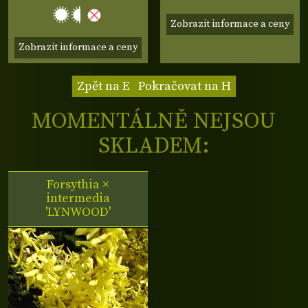
Zobrazit informace a ceny
Zobrazit informace a ceny
Zpět na E
Pokračovat na H
MOMENTÁLNĚ NEJSOU
SKLADEM:
Forsythia ×
intermedia
'LYNWOOD'