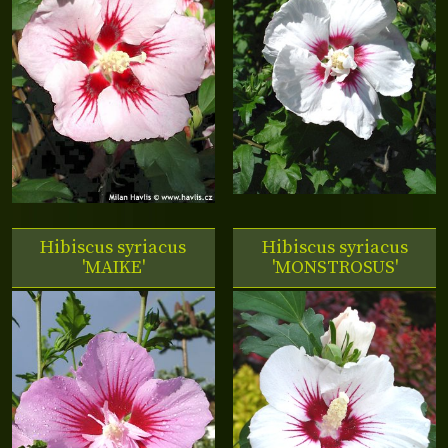
Hibiscus syriacus
Hibiscus syriacus
'MAIKE'
'MONSTROSUS'