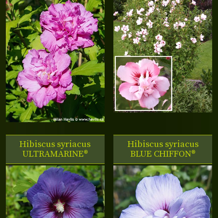
Hibiscus syriacus
Hibiscus syriacus
ULTRAMARINE®
BLUE CHIFFON®