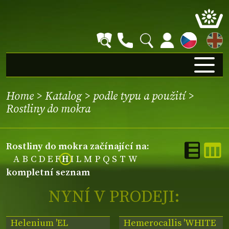
EN
Home
>
Katalog
>
podle typu a použití
>
Rostliny do mokra
Rostliny do mokra začínající na:
A
B
C
D
E
F
H
I
L
M
P
Q
S
T
W
kompletní seznam
NYNÍ V PRODEJI:
Helenium 'EL
Hemerocallis 'WHITE