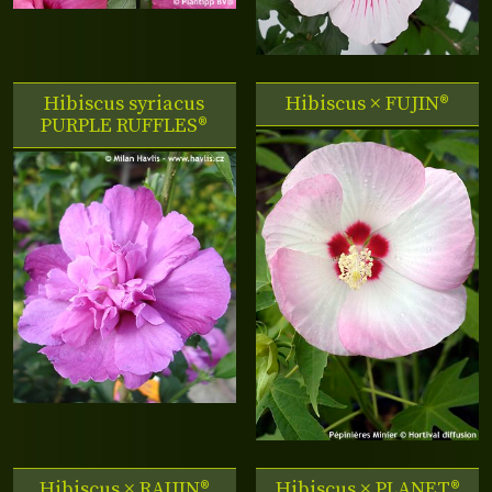
Hibiscus syriacus
Hibiscus ×
FUJIN®
PURPLE RUFFLES®
Hibiscus ×
RAIJIN®
Hibiscus ×
PLANET®