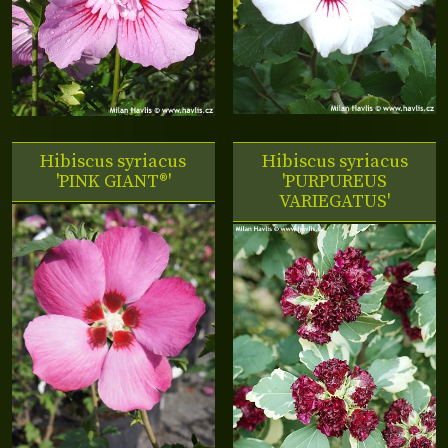
Hibiscus syriacus
Hibiscus syriacus
'PINK GIANT®'
'PURPUREUS
VARIEGATUS'