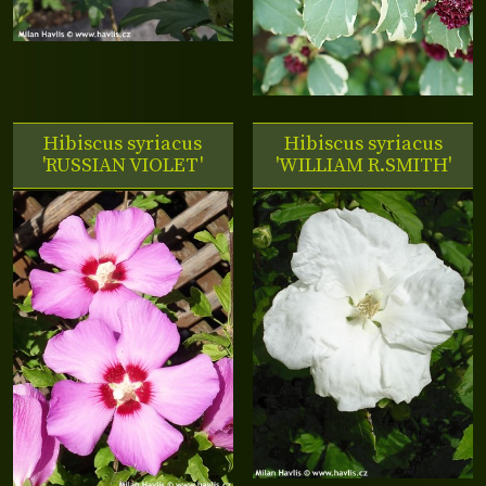
Hibiscus syriacus
Hibiscus syriacus
'RUSSIAN VIOLET'
'WILLIAM R.SMITH'