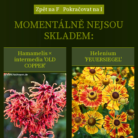
Zpět na F
Pokračovat na I
MOMENTÁLNĚ NEJSOU
SKLADEM:
Hamamelis ×
Helenium
intermedia 'OLD
'FEUERSIEGEL'
COPPER'