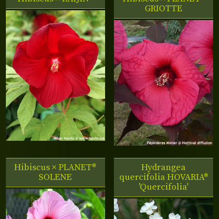
GRIOTTE
Hibiscus ×
PLANET®
Hydrangea
SOLENE
quercifolia HOVARIA®
'Quercifolia'