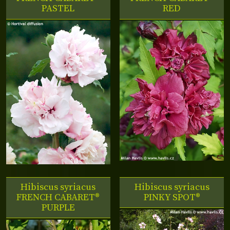
PASTEL
RED
Hibiscus syriacus
Hibiscus syriacus
FRENCH CABARET®
PINKY SPOT®
PURPLE