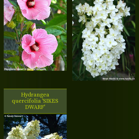
Hydrangea
quercifolia 'SIKES
DWARF'