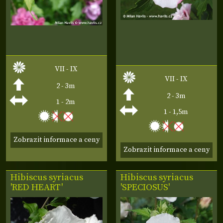
VII - IX
VII - IX
2 - 3m
2 - 3m
1 - 2m
1 - 1,5m
Zobrazit informace a ceny
Zobrazit informace a ceny
Hibiscus syriacus
Hibiscus syriacus
'RED HEART'
'SPECIOSUS'