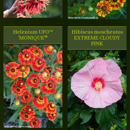
Helenium UFO™
Hibiscus moscheutos
'MONIQUE'®
EXTREME CLOUDY
PINK