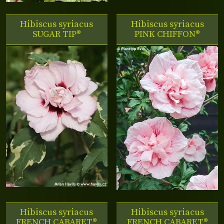
Hibiscus syriacus
Hibiscus syriacus
SUGAR TIP®
PINK CHIFFON®
Hibiscus syriacus
Hibiscus syriacus
FRENCH CABARET®
FRENCH CABARET®