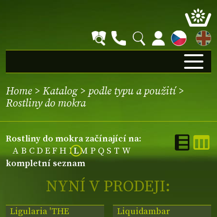
EN
Home
>
Katalog
>
podle typu a použití
>
Rostliny do mokra
Rostliny do mokra začínající na:
A
B
C
D
E
F
H
I
L
M
P
Q
S
T
W
kompletní seznam
NYNÍ V PRODEJI:
Ligularia 'THE
Liquidambar