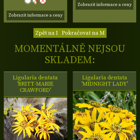
Zobrazit informace a ceny
Zobrazit informace a ceny
Zpět na I
Pokračovat na M
MOMENTÁLNĚ NEJSOU
SKLADEM:
Ligularia dentata
Ligularia dentata
'BRITT-MARIE
'MIDNIGHT LADY'
CRAWFORD'