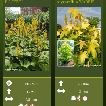
ROCKET'
styraciflua 'NAREE'
VII - VIII
6 - 10m
3 - 6m
1 - 2m
0,5 - 1m