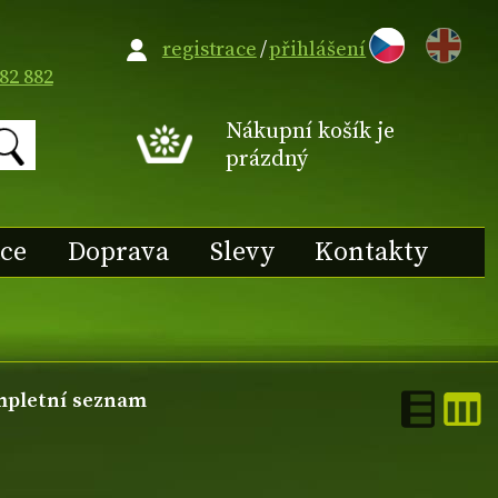
EN
registrace
/
přihlášení
82 882
Nákupní košík je
prázdný
ace
Doprava
Slevy
Kontakty
pletní seznam