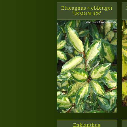
Elaeagnus × ebbingei
'LEMON ICE'
Enkianthus