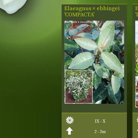
Elaeagnus × ebbingei
'COMPACTA'
IX - X
2 - 3m