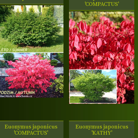
'COMPACTUS'
Euonymus japonicus
Euonymus japonicus
'COMPACTUS'
'KATHY'