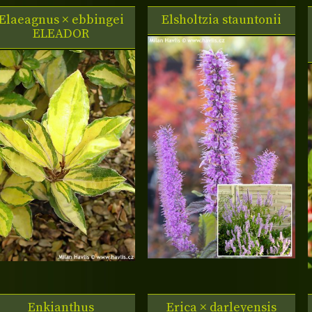
Elaeagnus × ebbingei
Elsholtzia stauntonii
ELEADOR
Enkianthus
Erica × darleyensis