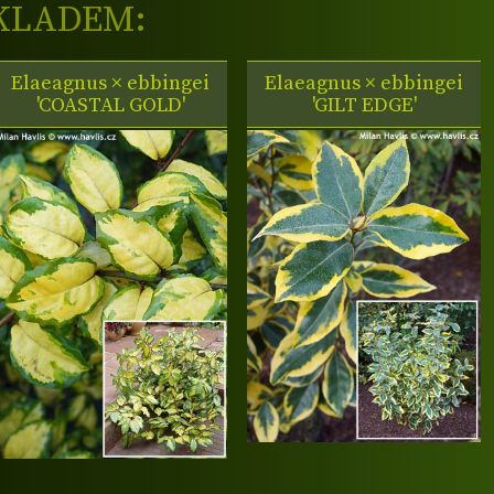
KLADEM:
Elaeagnus × ebbingei
Elaeagnus × ebbingei
'COASTAL GOLD'
'GILT EDGE'