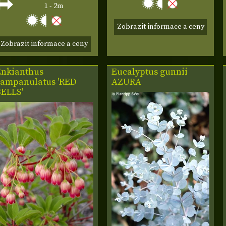
1 - 2m
Zobrazit informace a ceny
Zobrazit informace a ceny
Enkianthus
Eucalyptus gunnii
campanulatus 'RED
AZURA
BELLS'