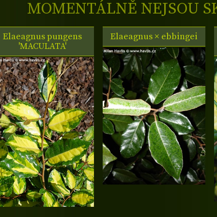
MOMENTÁLNĚ NEJSOU S
Elaeagnus pungens
Elaeagnus × ebbingei
'MACULATA'