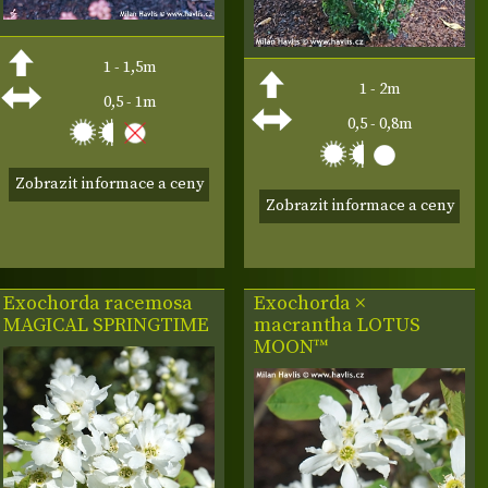
1 - 1,5m
1 - 2m
0,5 - 1m
0,5 - 0,8m
Zobrazit informace a ceny
Zobrazit informace a ceny
Exochorda racemosa
Exochorda ×
MAGICAL SPRINGTIME
macrantha
LOTUS
MOON™