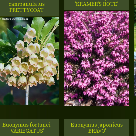
campanulatus
'KRAMER'S ROTE'
PRETTYCOAT
Euonymus fortunei
Euonymus japonicus
'VARIEGATUS'
'BRAVO'