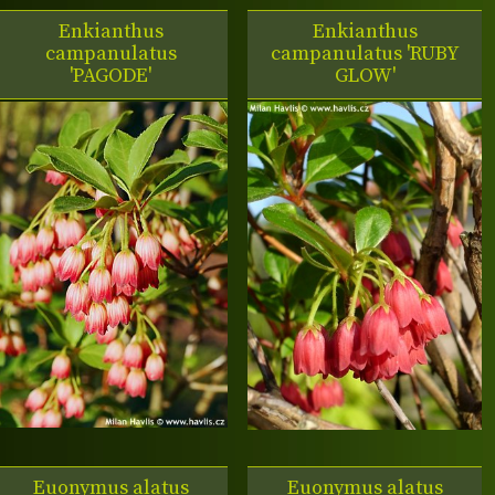
Enkianthus
Enkianthus
campanulatus
campanulatus 'RUBY
'PAGODE'
GLOW'
Euonymus alatus
Euonymus alatus