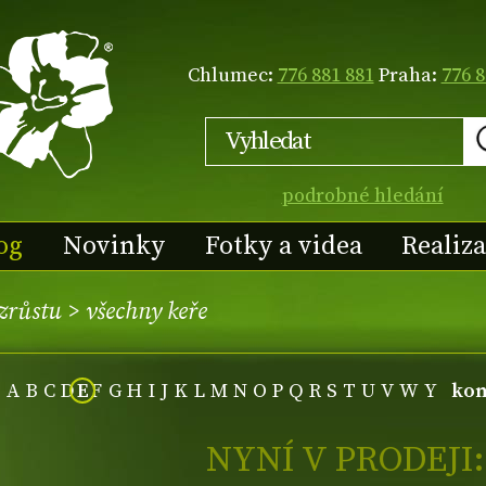
Chlumec:
776 881 881
Praha:
776 8
podrobné hledání
og
Novinky
Fotky a videa
Realiz
vzrůstu
>
všechny keře
A
B
C
D
E
F
G
H
I
J
K
L
M
N
O
P
Q
R
S
T
U
V
W
Y
kom
NYNÍ V PRODEJI: