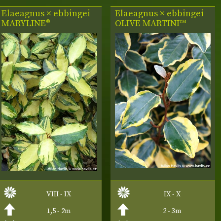
Elaeagnus × ebbingei
Elaeagnus × ebbingei
MARYLINE®
OLIVE MARTINI™
VIII - IX
IX - X
1,5 - 2m
2 - 3m