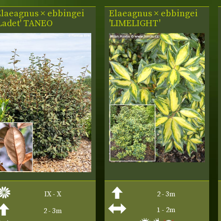
Elaeagnus × ebbingei
Elaeagnus × ebbingei
'Ladet' TANEO
'LIMELIGHT'
IX - X
2 - 3m
1 - 2m
2 - 3m