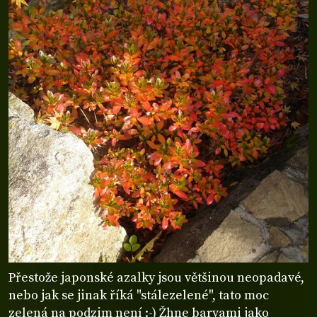
Přestože japonské azalky jsou většinou neopadavé,
nebo jak se jinak říká "stálezelené", tato moc
zelená na podzim není :-) Žhne barvami jako