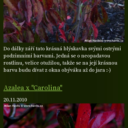
Do dálky září tato krásná blýskavka svými ostrými
podzimními barvami. Jedná se o neopadavou
rostlinu, velice otužilou, takže se na její krásnou
barvu budu dívat z okna obýváku až do jara :-)
Azalea x "Carolina"
20.11.2010