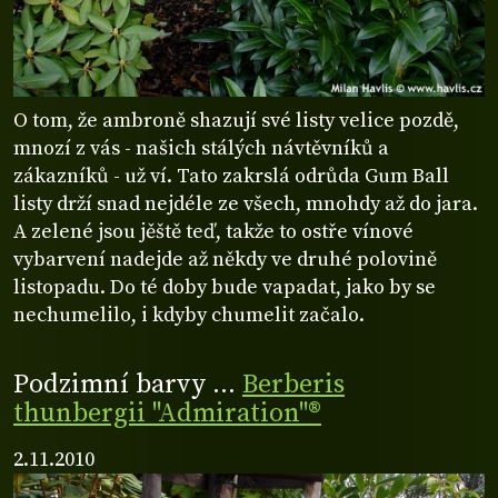
O tom, že ambroně shazují své listy velice pozdě,
mnozí z vás - našich stálých návtěvníků a
zákazníků - už ví. Tato zakrslá odrůda Gum Ball
listy drží snad nejdéle ze všech, mnohdy až do jara.
A zelené jsou jěště teď, takže to ostře vínové
vybarvení nadejde až někdy ve druhé polovině
listopadu. Do té doby bude vapadat, jako by se
nechumelilo, i kdyby chumelit začalo.
Podzimní barvy ...
Berberis
thunbergii "Admiration"®
2.11.2010