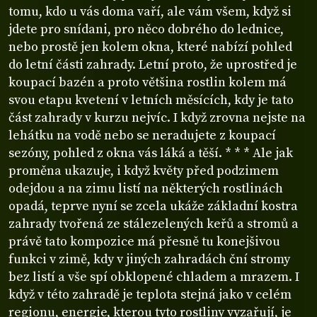
tomu, kdo u vás doma vaří, ale vám všem, když si
jdete pro snídani, pro něco dobrého do lednice,
nebo prostě jen kolem okna, které nabízí pohled
do letní části zahrady. Letní proto, že uprostřed je
koupací bazén a proto většina rostlin kolem má
svou etapu kvetení v letních měsících, kdy je tato
část zahrady v kurzu nejvíc. I když zrovna nejste na
lehátku na vodě nebo se neradujete z koupací
sezóny, pohled z okna vás láká a těší. * * * Ale jak
proměna ukazuje, i když květy před podzimem
odejdou a na zimu listí na některých rostlinách
opadá, teprve nyní se zcela ukáže základní kostra
zahrady tvořená ze stálezelených keřů a stromů a
právě tato kompozice má přesně tu konejšivou
funkci v zimě, kdy v jiných zahradách ční stromy
bez listí a vše spí obklopené chladem a mrazem. I
když v této zahradě je teplota stejná jako v celém
regionu, energie, kterou tyto rostliny vyzařují, je