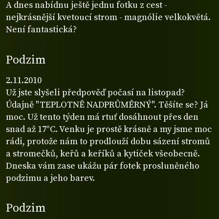
A dnes nabídnu ještě jednu fotku z cest -
nejkrásnější kvetoucí strom - magnólie velkokvětá.
Není fantastická?
Podzim
2.11.2010
Už jste slyšeli předpověď počasí na listopad?
Údajně "TEPLOTNĚ NADPRŮMĚRNÝ". Těšíte se? Já
moc. Už tento týden má rtuť dosáhnout přes den
snad až 17°C. Venku je prostě krásně a my jsme moc
rádi, protože nám to prodlouží dobu sázení stromů
a stromečků, keřů a keříků a kytiček všeobecně.
Dneska vám zase ukážu pár fotek prosluněného
podzimu a jeho barev.
Podzim