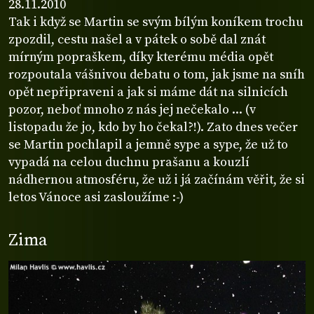
28.11.2010
Tak i když se Martin se svým bílým koníkem trochu
zpozdil, cestu našel a v pátek o sobě dal znát
mírným popraškem, díky kterému média opět
rozpoutala vášnivou debatu o tom, jak jsme na sníh
opět nepřipraveni a jak si máme dát na silnicích
pozor, neboť mnoho z nás jej nečekalo ... (v
listopadu že jo, kdo by ho čekal?!). Zato dnes večer
se Martin pochlapil a jemně sype a sype, že už to
vypadá na celou duchnu prašanu a kouzlí
nádhernou atmosféru, že už i já začínám věřit, že si
letos Vánoce asi zasloužíme :-)
Zima