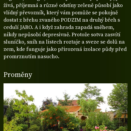
živá, příjemná a různé odstíny zeleně působí jako
vlídný převozník, který vám pomůže se pokojně
dostat z břehu zvaného PODZIM na druhý břeh s
cedulí JARO. A i když zahrada zapadá sněhem,
nikdy nepůsobí depresivně. Protože sotva zasvítí
sluníčko, sníh na listech roztaje a sveze se dolů na
zem, kde funguje jako přirozená izolace půdy před
promrznutím nasucho.
Proměny