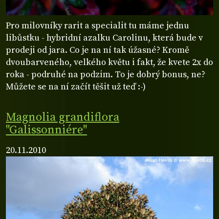
Pro milovníky rarit a specialit tu máme jednu
libůstku - hybridní azalku Carolinu, která bude v
prodeji od jara. Co je na ní tak úžasné? Kromě
dvoubarveného, velkého květu i fakt, že kvete 2x do
roka - podruhé na podzim. To je dobrý bonus, ne?
Můžete se na ní začít těšit už teď :-)
Magnolia grandiflora
"Galissonniére"
20.11.2010