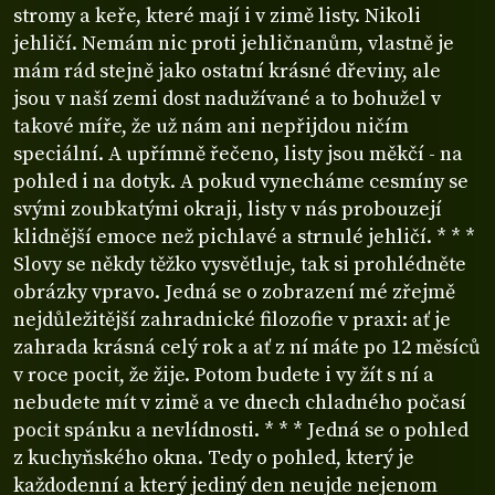
stromy a keře, které mají i v zimě listy. Nikoli
jehličí. Nemám nic proti jehličnanům, vlastně je
mám rád stejně jako ostatní krásné dřeviny, ale
jsou v naší zemi dost nadužívané a to bohužel v
takové míře, že už nám ani nepřijdou ničím
speciální. A upřímně řečeno, listy jsou měkčí - na
pohled i na dotyk. A pokud vynecháme cesmíny se
svými zoubkatými okraji, listy v nás probouzejí
klidnější emoce než pichlavé a strnulé jehličí. * * *
Slovy se někdy těžko vysvětluje, tak si prohlédněte
obrázky vpravo. Jedná se o zobrazení mé zřejmě
nejdůležitější zahradnické filozofie v praxi: ať je
zahrada krásná celý rok a ať z ní máte po 12 měsíců
v roce pocit, že žije. Potom budete i vy žít s ní a
nebudete mít v zimě a ve dnech chladného počasí
pocit spánku a nevlídnosti. * * * Jedná se o pohled
z kuchyňského okna. Tedy o pohled, který je
každodenní a který jediný den neujde nejenom