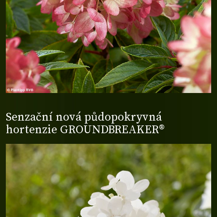
Senzační nová půdopokryvná
hortenzie GROUNDBREAKER®