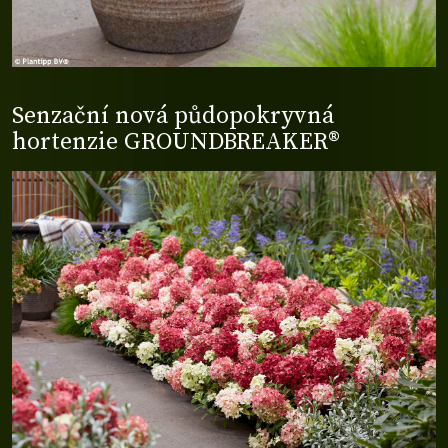
Senzační nová půdopokryvná
hortenzie GROUNDBREAKER®