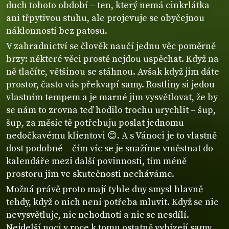
duch tohoto období – ten, který nemá cinkrlátka
ani třpytivou stuhu, ale projevuje se obyčejnou
náklonností bez patosu.
V zahradnictví se člověk naučí jednu věc poměrně
brzy: některé věci prostě nejdou uspěchat. Když na
ně tlačíte, většinou se stáhnou. Avšak když jim dáte
prostor, často vás překvapí samy. Rostliny si jedou
vlastním tempem a je marné jim vysvětlovat, že by
se nám to zrovna teď hodilo trochu urychlit – šup,
šup, za měsíc tě potřebuju poslat jednomu
nedočkavému klientovi 😊. A s Vánoci je to vlastně
dost podobné – čím víc se je snažíme vměstnat do
kalendáře mezi další povinnosti, tím méně
prostoru jim ve skutečnosti necháváme.
Možná právě proto mají tyhle dny smysl hlavně
tehdy, když o nich není potřeba mluvit. Když se nic
nevysvětluje, nic nehodnotí a nic se nesdílí.
Nejdelší noci v roce k tomu ostatně vybízejí samy.