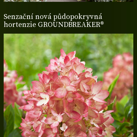
Senzační nová půdopokryvná
hortenzie GROUNDBREAKER®