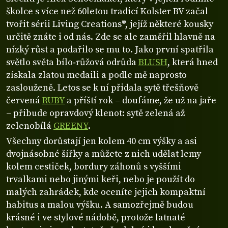
školce s více než 60letou tradicí Kolster BV začal
tvořit sérii Living Creations®, jejíž některé kousky
určitě znáte i od nás. Zde se ale zaměřil hlavně na
nízký růst a podařilo se mu to. Jako první spatřila
světlo světa bílo‑růžová odrůda
BLUSH
, která hned
získala zlatou medaili a podle mě naprosto
zaslouženě. Letos se k ní přidala sytě třešňově
červená
RUBY
a příští rok – doufáme, že už na jaře
– přibude opravdový klenot: sytě zelená až
zelenobílá
GREENY
.
Všechny dorůstají jen kolem 40 cm výšky a asi
dvojnásobné šířky a můžete z nich udělat lemy
kolem cestiček, bordury záhonů s vyššími
trvalkami nebo jinými keři, nebo je použít do
malých zahrádek, kde oceníte jejich kompaktní
habitus a malou výšku. A samozřejmě budou
krásné i ve stylové nádobě, protože latnaté