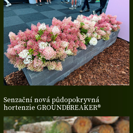
Senzační nová půdopokryvná
hortenzie GROUNDBREAKER®