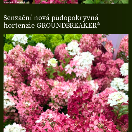
Senzační nová půdopokryvná
hortenzie GROUNDBREAKER®