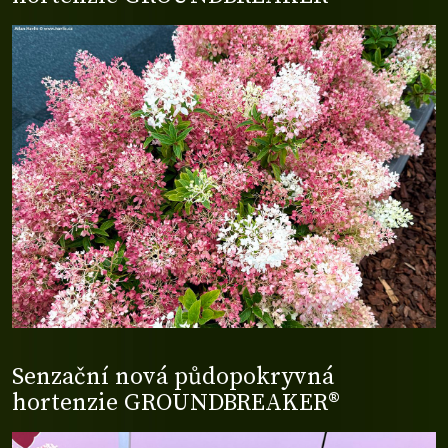
Senzační nová půdopokryvná
hortenzie GROUNDBREAKER®