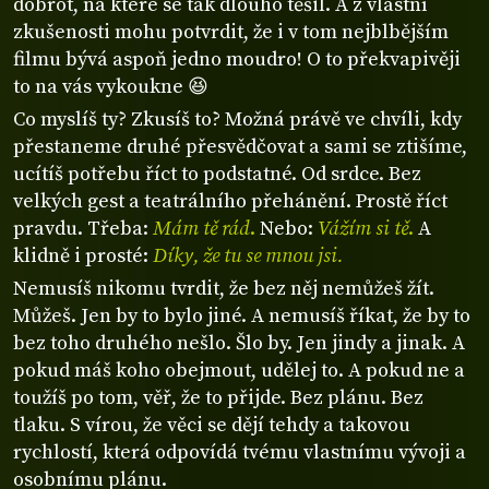
dobrot, na které se tak dlouho těšil. A z vlastní
zkušenosti mohu potvrdit, že i v tom nejblbějším
filmu bývá aspoň jedno moudro! O to překvapivěji
to na vás vykoukne 😆
Co myslíš ty? Zkusíš to? Možná právě ve chvíli, kdy
přestaneme druhé přesvědčovat a sami se ztišíme,
ucítíš potřebu říct to podstatné. Od srdce. Bez
velkých gest a teatrálního přehánění. Prostě říct
pravdu. Třeba:
Mám tě rád
.
Nebo:
Vážím si tě
.
A
klidně i prosté:
Díky, že tu se mnou jsi.
Nemusíš nikomu tvrdit, že bez něj nemůžeš žít.
Můžeš. Jen by to bylo jiné. A nemusíš říkat, že by to
bez toho druhého nešlo. Šlo by. Jen jindy a jinak. A
pokud máš koho obejmout, udělej to. A pokud ne a
toužíš po tom, věř, že to přijde. Bez plánu. Bez
tlaku. S vírou, že věci se dějí tehdy a takovou
rychlostí, která odpovídá tvému vlastnímu vývoji a
osobnímu plánu.