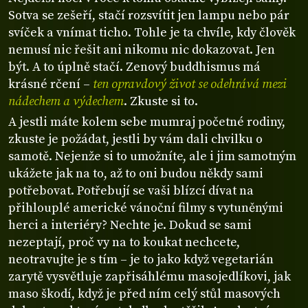
Sotva se zešeří, stačí rozsvítit jen lampu nebo pár
svíček a vnímat ticho. Tohle je ta chvíle, kdy člověk
nemusí nic řešit ani nikomu nic dokazovat. Jen
být. A to úplně stačí. Zenový buddhismus má
krásné rčení –
ten opravdový život se odehrává mezi
nádechem a výdechem
. Zkuste si to.
A jestli máte kolem sebe mumraj početné rodiny,
zkuste je požádat, jestli by vám dali chvilku o
samotě. Nejenže si to umožníte, ale i jim samotným
ukážete jak na to, až to oni budou někdy sami
potřebovat. Potřebují se vaši blízcí dívat na
přihlouplé americké vánoční filmy s vytuněnými
herci a interiéry? Nechte je. Dokud se sami
nezeptají, proč vy na to koukat nechcete,
neotravujte je s tím – je to jako když vegetarián
zarytě vysvětluje zapřisáhlému masojedlíkovi, jak
maso škodí, když je před ním celý stůl masových