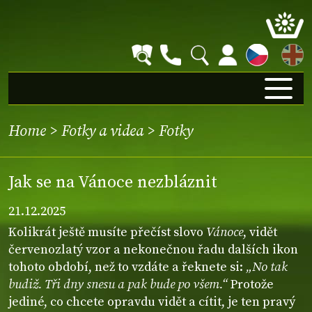
EN
Home
>
Fotky a videa
>
Fotky
Jak se na Vánoce nezbláznit
21.12.2025
Kolikrát ještě musíte přečíst slovo
Vánoce
, vidět
červenozlatý vzor a nekonečnou řadu dalších ikon
tohoto období, než to vzdáte a řeknete si:
„No tak
budiž. Tři dny snesu a pak bude po všem.“
Protože
jediné, co chcete opravdu vidět a cítit, je ten pravý