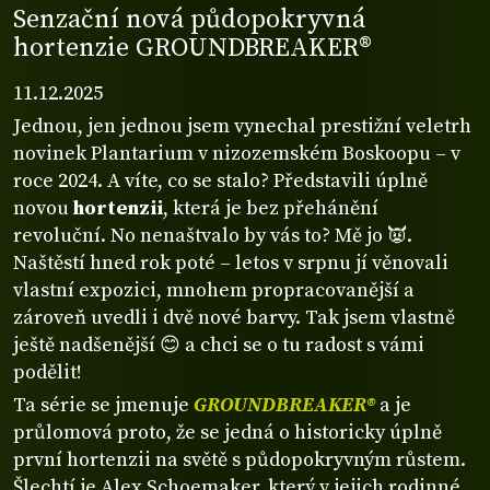
Senzační nová půdopokryvná
hortenzie GROUNDBREAKER®
11.12.2025
Jednou, jen jednou jsem vynechal prestižní veletrh
novinek Plantarium v nizozemském Boskoopu – v
roce 2024. A víte, co se stalo? Představili úplně
novou
hortenzii
, která je bez přehánění
revoluční. No nenaštvalo by vás to? Mě jo 👿.
Naštěstí hned rok poté – letos v srpnu jí věnovali
vlastní expozici, mnohem propracovanější a
zároveň uvedli i dvě nové barvy. Tak jsem vlastně
ještě nadšenější 😊 a chci se o tu radost s vámi
podělit!
Ta série se jmenuje
GROUNDBREAKER®
a je
průlomová proto, že se jedná o historicky úplně
první hortenzii na světě s půdopokryvným růstem.
Šlechtí je Alex Schoemaker, který v jejich rodinné