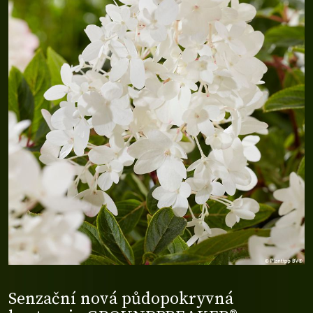
Senzační nová půdopokryvná