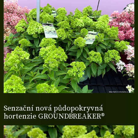
Senzační nová půdopokryvná
hortenzie GROUNDBREAKER®