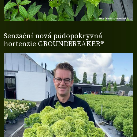
Senzační nová půdopokryvná
hortenzie GROUNDBREAKER®