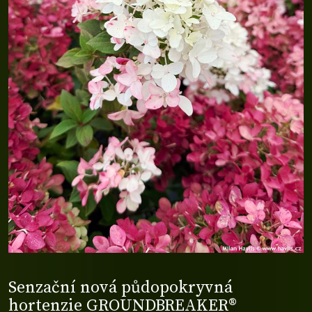
Senzační nová půdopokryvná
hortenzie GROUNDBREAKER®