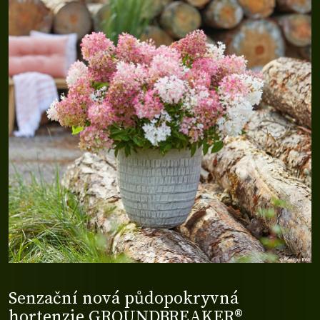
Senzační nová půdopokryvná
hortenzie GROUNDBREAKER®