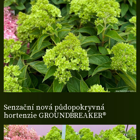
Senzační nová půdopokryvná
hortenzie GROUNDBREAKER®