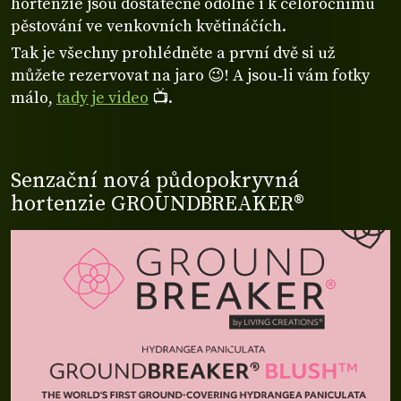
hortenzie jsou dostatečně odolné i k celoročnímu
pěstování ve venkovních květináčích.
Tak je všechny prohlédněte a první dvě si už
můžete rezervovat na jaro 😉! A jsou‑li vám fotky
málo,
tady je video
📺.
Senzační nová půdopokryvná
hortenzie GROUNDBREAKER®