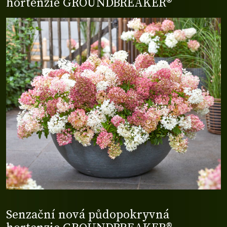
hortenzie GROUNDBREAKER®
Senzační nová půdopokryvná