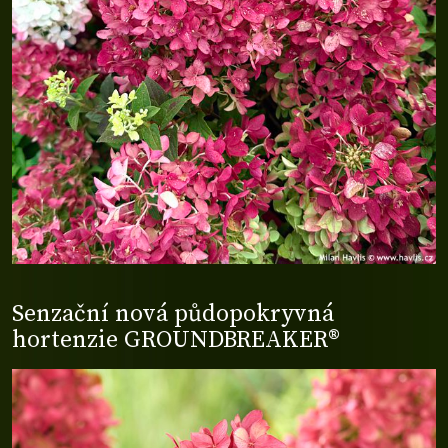
Senzační nová půdopokryvná
hortenzie GROUNDBREAKER®