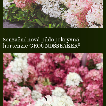
Senzační nová půdopokryvná
hortenzie GROUNDBREAKER®