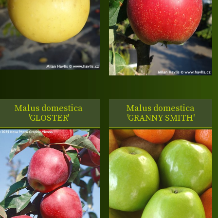
Malus domestica
Malus domestica
'GLOSTER'
'GRANNY SMITH'