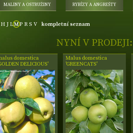
MALINY A OSTRUŽINY
RYBÍZY A ANGREŠTY
H
J
L
M
P
R
S
V
kompletní seznam
NYNÍ V PRODEJI:
malus domestica
Malus domestica
'GOLDEN DELICIOUS'
'GREENCATS'