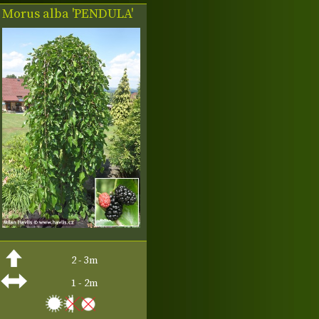
Morus alba 'PENDULA'
2 - 3m
1 - 2m