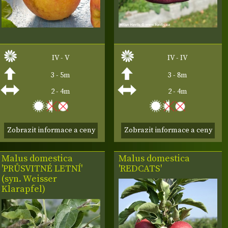
IV - V
IV - IV
3 - 5m
3 - 8m
2 - 4m
2 - 4m
Zobrazit informace a ceny
Zobrazit informace a ceny
Malus domestica
Malus domestica
'PRŮSVITNÉ LETNÍ'
'REDCATS'
(syn. Weisser
Klarapfel)