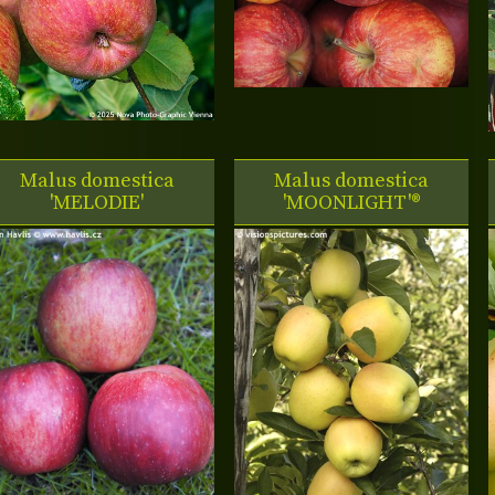
Malus domestica
Malus domestica
'MELODIE'
'MOONLIGHT'®