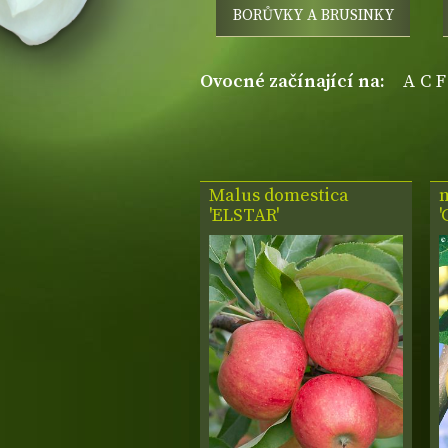
BORŮVKY A BRUSINKY
ovocné začínající na:
A
C
F
Malus domestica
'ELSTAR'