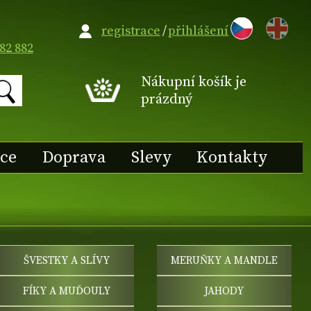
EN
registrace
/
přihlášení
82 882
Nákupní košík je
prázdný
ace
Doprava
Slevy
Kontakty
ŠVESTKY A SLÍVY
MERUŇKY A MANDLE
FÍKY A MUĎOULY
JAHODY