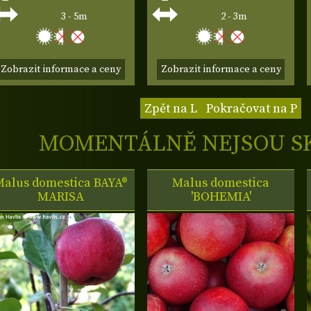
3 - 5m
2 - 3m
Zobrazit informace a ceny
Zobrazit informace a ceny
Zpět na L
Pokračovat na P
MOMENTÁLNĚ NEJSOU S
Malus domestica BAYA®
Malus domestica
MARISA
'BOHEMIA'