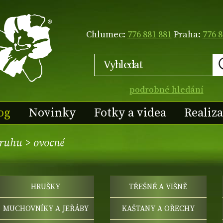
Chlumec:
776 881 881
Praha:
776 8
podrobné hledání
og
Novinky
Fotky a videa
Realiz
druhu
>
ovocné
HRUŠKY
TŘEŠNĚ A VIŠNĚ
MUCHOVNÍKY A JEŘÁBY
KAŠTANY A OŘECHY