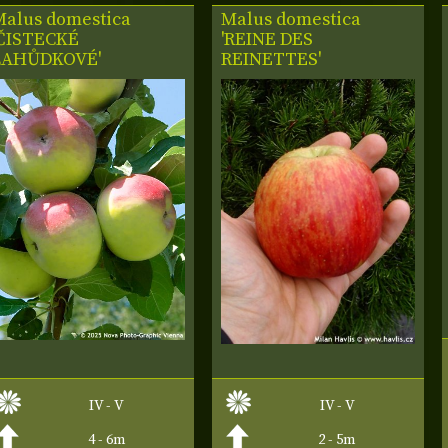
Malus domestica
Malus domestica
'ČISTECKÉ
'REINE DES
LAHŮDKOVÉ'
REINETTES'
IV - V
IV - V
4 - 6m
2 - 5m