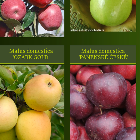
Malus domestica
Malus domestica
'OZARK GOLD'
'PANENSKÉ ČESKÉ'