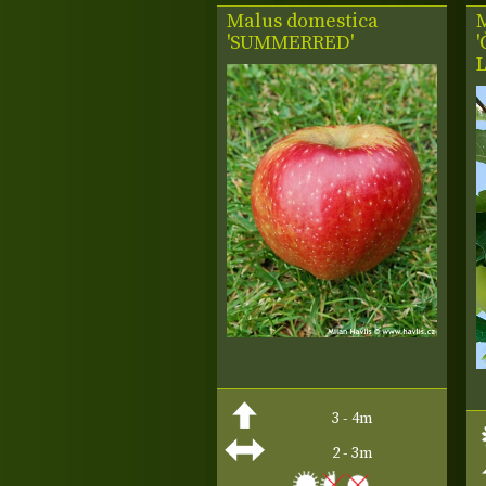
Malus domestica
'SUMMERRED'
3 - 4m
2 - 3m