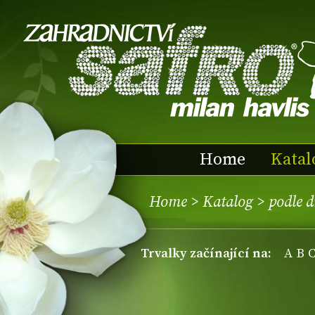
Home
Katal
Home
>
Katalog
>
podle 
trvalky začínající na:
A
B