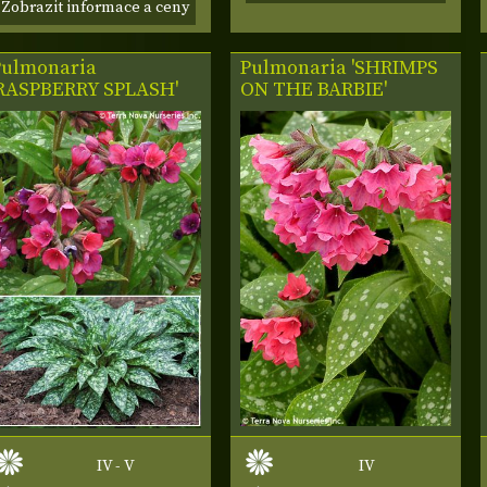
Zobrazit informace a ceny
Pulmonaria
Pulmonaria 'SHRIMPS
'RASPBERRY SPLASH'
ON THE BARBIE'
IV - V
IV