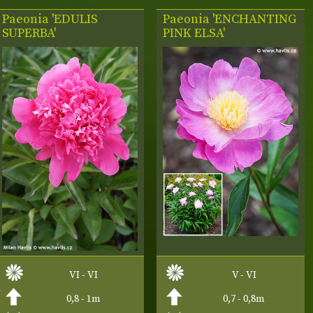
Paeonia 'EDULIS
Paeonia 'ENCHANTING
SUPERBA'
PINK ELSA'
VI - VI
V - VI
0,8 - 1m
0,7 - 0,8m