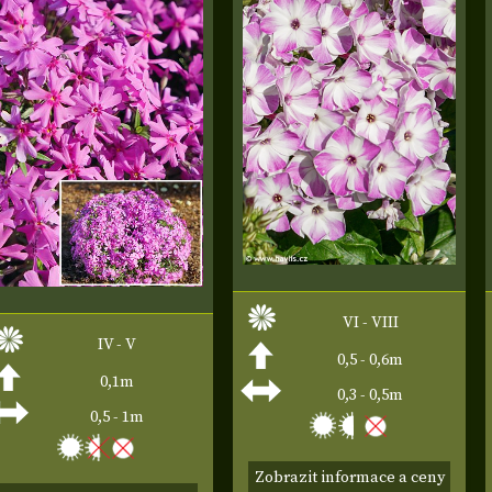
VI - VIII
IV - V
0,5 - 0,6m
0,1m
0,3 - 0,5m
0,5 - 1m
Zobrazit informace a ceny