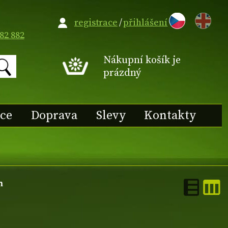
EN
registrace
/
přihlášení
82 882
Nákupní košík je
prázdný
ace
Doprava
Slevy
Kontakty
m