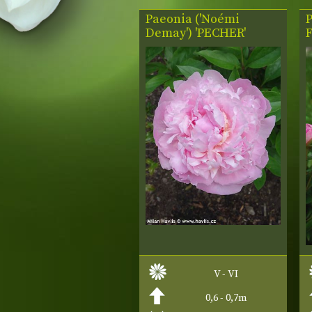
Paeonia ('Noémi
Demay') 'PECHER'
V - VI
0,6 - 0,7m