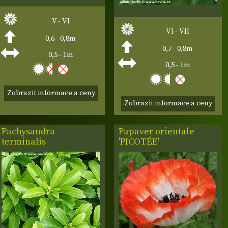
V - VI
VI - VII
0,6 - 0,8m
0,7 - 0,8m
0,5 - 1m
0,5 - 1m
Zobrazit informace a ceny
Zobrazit informace a ceny
Pachysandra
Papaver orientale
terminalis
'PICOTÉE'