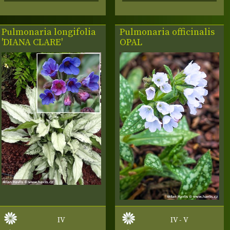
Pulmonaria longifolia
Pulmonaria officinalis
'DIANA CLARE'
OPAL
IV
IV - V