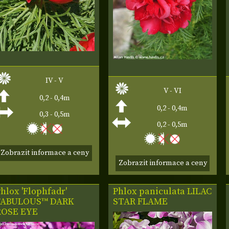
IV - V
V - VI
0,2 - 0,4m
0,2 - 0,4m
0,3 - 0,5m
0,2 - 0,5m
Zobrazit informace a ceny
Zobrazit informace a ceny
hlox 'Flophfadr'
Phlox paniculata LILAC
FABULOUS™ DARK
STAR FLAME
ROSE EYE