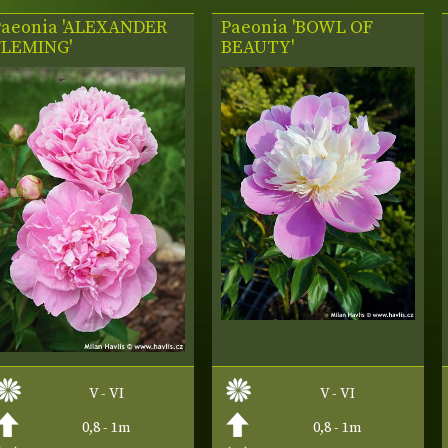
Paeonia 'ALEXANDER
Paeonia 'BOWL OF
FLEMING'
BEAUTY'
V - VI
V - VI
0,8 - 1m
0,8 - 1m