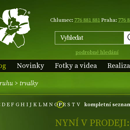
Chlumec:
776 881 881
Praha:
776 8
podrobné hledání
og
Novinky
Fotky a videa
Realiz
druhu
>
trvalky
C
D
E
F
G
H
I
J
K
L
M
N
O
P
R
S
T
V
kompletní sezna
NYNÍ V PRODEJI: