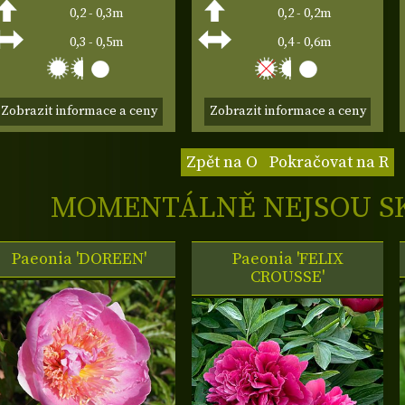
0,2 - 0,3m
0,2 - 0,2m
0,3 - 0,5m
0,4 - 0,6m
Zobrazit informace a ceny
Zobrazit informace a ceny
Zpět na O
Pokračovat na R
MOMENTÁLNĚ NEJSOU S
Paeonia 'DOREEN'
Paeonia 'FELIX
CROUSSE'