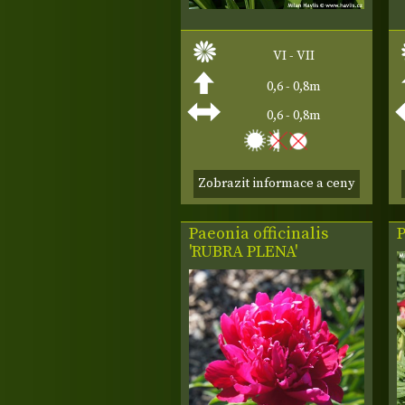
VI - VII
0,6 - 0,8m
0,6 - 0,8m
Zobrazit informace a ceny
Paeonia officinalis
P
'RUBRA PLENA'