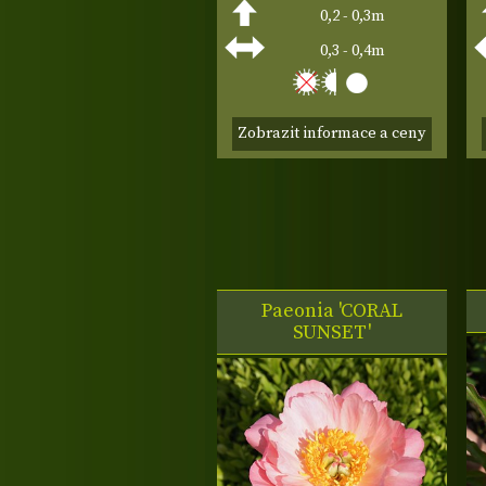
0,2 - 0,3m
0,3 - 0,4m
Zobrazit informace a ceny
Paeonia 'CORAL
SUNSET'