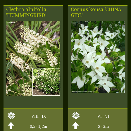
Clethra alnifolia
Cornus kousa 'CHINA
'HUMMINGBIRD'
GIRL'
VIII - IX
VI - VI
0,5 - 1,2m
2 - 3m