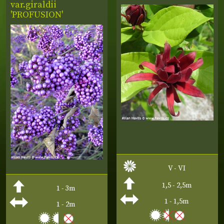
var.giraldii
'PROFUSION'
V - VI
1,5 - 2,5m
1 - 3m
1 - 1,5m
1 - 2m