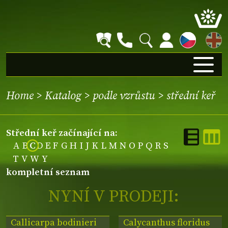
EN
Home
>
Katalog
>
podle vzrůstu
>
střední keř
střední keř začínající na:
A
B
C
D
E
F
G
H
I
J
K
L
M
N
O
P
Q
R
S
T
V
W
Y
kompletní seznam
NYNÍ V PRODEJI:
Callicarpa bodinieri
Calycanthus floridus