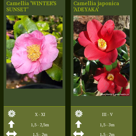
Camellia 'WINTER'S
Camellia japonica
SUNSET'
'ADEYAKA'
X - XI
III - V
1,5 - 2,5m
1,5 - 3m
1,5 - 2m
1,5 - 2m