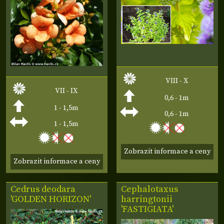
VIII - X
VII - IX
0,6 - 1m
1 - 1,5m
0,6 - 1m
1 - 1,5m
Zobrazit informace a ceny
Zobrazit informace a ceny
Cedrus deodara
Cephalotaxus
'GOLDEN HORIZON'
harringtonii
'FASTIGIATA'