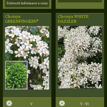
Zobrazit informace a ceny
Choisya
Choisya
WHITE
GREENFINGERS®
DAZZLER
V
V - VI