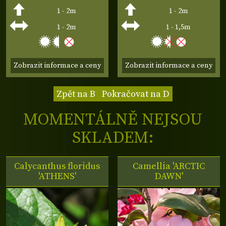
1 - 2m
1 - 2m
1 - 2m
1 - 1,5m
Zobrazit informace a ceny
Zobrazit informace a ceny
Zpět na B
Pokračovat na D
MOMENTÁLNĚ NEJSOU
SKLADEM:
Calycanthus floridus
Camellia 'ARCTIC
'ATHENS'
DAWN'