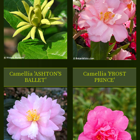
Camellia 'ASHTON'S
Camellia 'FROST
BALLET'
PRINCE'