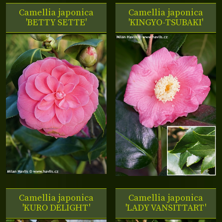
Camellia japonica
Camellia japonica
'BETTY SETTE'
'KINGYO-TSUBAKI'
Camellia japonica
Camellia japonica
'KURO DELIGHT'
'LADY VANSITTART'