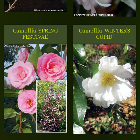
Camellia 'SPRING
Camellia 'WINTER'S
FESTIVAL'
CUPID'